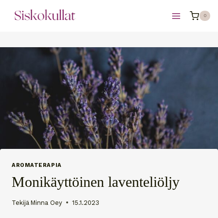
Siirry
0
sisältöön
AROMATERAPIA
Monikäyttöinen laventeliöljy
Tekijä
Minna Oey
15.1.2023