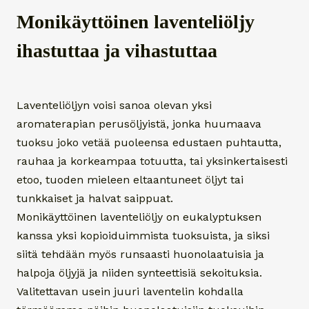
Monikäyttöinen laventeliöljy
ihastuttaa ja vihastuttaa
Laventeliöljyn voisi sanoa olevan yksi
aromaterapian perusöljyistä, jonka huumaava
tuoksu joko vetää puoleensa edustaen puhtautta,
rauhaa ja korkeampaa totuutta, tai yksinkertaisesti
etoo, tuoden mieleen eltaantuneet öljyt tai
tunkkaiset ja halvat saippuat.
Monikäyttöinen laventeliöljy on eukalyptuksen
kanssa yksi kopioiduimmista tuoksuista, ja siksi
siitä tehdään myös runsaasti huonolaatuisia ja
halpoja öljyjä ja niiden synteettisiä sekoituksia.
Valitettavan usein juuri laventelin kohdalla