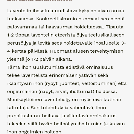
Laventelin ihosoluja uudistava kyky on aivan omaa
luokkaansa. Konkreettisimmin huomaat sen pientä
palovammaa tai haavaumaa hoidettaessa. Tipauta
1-2 tippaa laventelin eteeristä öljyä teelusikalliseen
perusöljyä ja levitä seos hoidettavalle ihoalueelle 3-
4 kertaa päivässä. Huomaat alueen tervehtymisen
yleensä jo 1-2 päivän aikana.
Tämä ihon uusiutumista edistävä ominaisuus
tekee laventelista erinomaisen ystävän sekä
ikääntyvän ihon (rypyt, juonteet, veltostuminen) että
ongelmaihon (näpyt, arvet, ihottumat) hoidossa.
Monikäyttöinen laventeliöljy on myös oiva kutinan
taltuttaja. Sen tulehduksia vähentävä, ihon
punoitusta rauhoittava ja viilentävä ominaisuus
tekeekin siitä hyvän hoitoöljyn ihottumien ja kuivan
ihon ongelmien hoitoon.