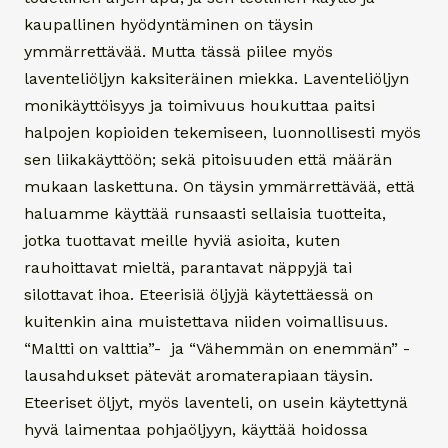
kaupallinen hyödyntäminen on täysin
ymmärrettävää. Mutta tässä piilee myös
laventeliöljyn kaksiteräinen miekka. Laventeliöljyn
monikäyttöisyys ja toimivuus houkuttaa paitsi
halpojen kopioiden tekemiseen, luonnollisesti myös
sen liikakäyttöön; sekä pitoisuuden että määrän
mukaan laskettuna. On täysin ymmärrettävää, että
haluamme käyttää runsaasti sellaisia tuotteita,
jotka tuottavat meille hyviä asioita, kuten
rauhoittavat mieltä, parantavat näppyjä tai
silottavat ihoa. Eteerisiä öljyjä käytettäessä on
kuitenkin aina muistettava niiden voimallisuus.
“Maltti on valttia”- ja “Vähemmän on enemmän” -
lausahdukset pätevät aromaterapiaan täysin.
Eteeriset öljyt, myös laventeli, on usein käytettynä
hyvä laimentaa pohjaöljyyn, käyttää hoidossa