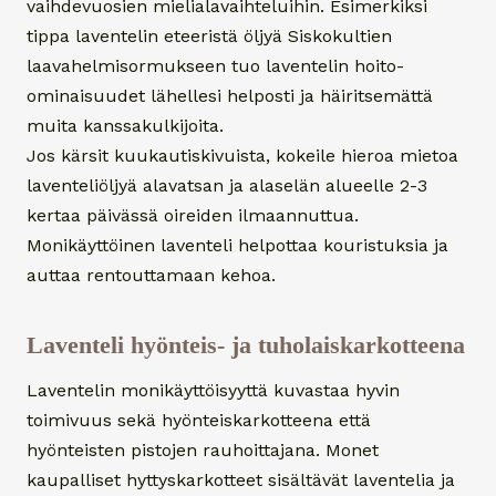
vaihdevuosien mielialavaihteluihin. Esimerkiksi
tippa laventelin eteeristä öljyä Siskokultien
laavahelmisormukseen tuo laventelin hoito-
ominaisuudet lähellesi helposti ja häiritsemättä
muita kanssakulkijoita.
Jos kärsit kuukautiskivuista, kokeile hieroa mietoa
laventeliöljyä alavatsan ja alaselän alueelle 2-3
kertaa päivässä oireiden ilmaannuttua.
Monikäyttöinen laventeli helpottaa kouristuksia ja
auttaa rentouttamaan kehoa.
Laventeli hyönteis- ja tuholaiskarkotteena
Laventelin monikäyttöisyyttä kuvastaa hyvin
toimivuus sekä hyönteiskarkotteena että
hyönteisten pistojen rauhoittajana. Monet
kaupalliset hyttyskarkotteet sisältävät laventelia ja