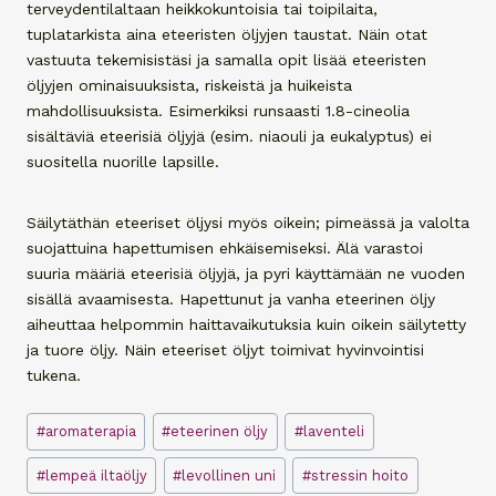
terveydentilaltaan heikkokuntoisia tai toipilaita,
tuplatarkista aina eteeristen öljyjen taustat. Näin otat
vastuuta tekemisistäsi ja samalla opit lisää eteeristen
öljyjen ominaisuuksista, riskeistä ja huikeista
mahdollisuuksista. Esimerkiksi runsaasti 1.8-cineolia
sisältäviä eteerisiä öljyjä (esim. niaouli ja eukalyptus) ei
suositella nuorille lapsille.
Säilytäthän eteeriset öljysi myös oikein; pimeässä ja valolta
suojattuina hapettumisen ehkäisemiseksi. Älä varastoi
suuria määriä eteerisiä öljyjä, ja pyri käyttämään ne vuoden
sisällä avaamisesta. Hapettunut ja vanha eteerinen öljy
aiheuttaa helpommin haittavaikutuksia kuin oikein säilytetty
ja tuore öljy. Näin eteeriset öljyt toimivat hyvinvointisi
tukena.
Avainsanat:
#
aromaterapia
#
eteerinen öljy
#
laventeli
#
lempeä iltaöljy
#
levollinen uni
#
stressin hoito