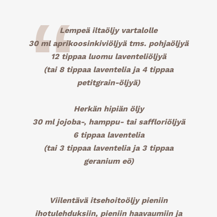
Lempeä iltaöljy vartalolle
30 ml aprikoosinkiviöljyä tms. pohjaöljyä
12 tippaa luomu laventeliöljyä
(tai 8 tippaa laventelia ja 4 tippaa
petitgrain-öljyä)
Herkän hipiän öljy
30 ml jojoba-, hamppu- tai saffloriöljyä
6 tippaa laventelia
(tai 3 tippaa laventelia ja 3 tippaa
geranium eö)
Viilentävä itsehoitoöljy pieniin
ihotulehduksiin, pieniin haavaumiin ja