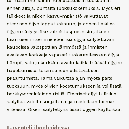
törmäämme näihin huonolaatuisiin tuoksuihin
ennen aitoja, puhtaita tuoksukokemuksia. Myös eri
lajikkeet ja niiden kasvuympäristö vaikuttavat
eteerisen öljyn lopputuoksuun, ja ennen kaikkea
öljyjen säilytys itse valmistusprosessin jälkeen.
Liian usein näemme eteerisiä öljyjä säilytettävän
kaupoissa valospottien lämmössä ja ihmisten
availevan korkkeja vapaasti tuoksutellessaan öljyjä.
Lämpö, valo ja korkkien availu kaikki lisäävät öljyjen
hapettumista, toisin sanoen edistävät sen
pilaantumista. Tämä vaikuttaa ajan myötä paitsi
tuoksuun, myös öljyjen koostumukseen ja voi lisätä
herkkyysreaktioiden riskiä. Eteeriset öljyt tulisikin
säilyttää valolta suojattuna, ja mielellään hieman
viileässä. Oikein säilytettynä lisäät öljyjen käyttöikää.
Laventeli ihonhoidossa