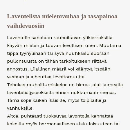
Laventelista mielenrauhaa ja tasapainoa
vaihdevuosiin
Laventelin sanotaan rauhoittavan ylikierroksilla
käyvän mielen ja tuovan levollisen unen. Muutama
tippa tyynyliinaan tai syvä nuuhkaisu suoraan
pullonsuusta on tähän tarkoitukseen riittävä
annostus. Liiallinen määrä voi kääntyä itseään
vastaan ja aiheuttaa levottomuutta.
Tehokas rauhoittumiskeino on hieroa jalat laimealla
laventeliöljyseoksella ennen nukkumaan menoa.
Tämä sopii kaiken ikäisille, myös toipilaille ja
vanhuksille.
Aitoa, puhtaasti tuoksuvaa laventelia kannattaa
kokeilla myös hormonaaliseen alakuloisuuteen tai