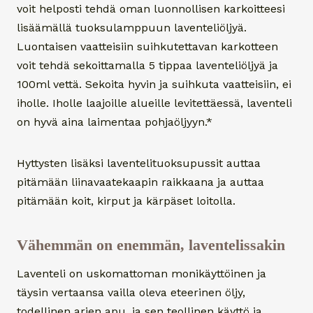
voit helposti tehdä oman luonnollisen karkoitteesi
lisäämällä tuoksulamppuun laventeliöljyä.
Luontaisen vaatteisiin suihkutettavan karkotteen
voit tehdä sekoittamalla 5 tippaa laventeliöljyä ja
100ml vettä. Sekoita hyvin ja suihkuta vaatteisiin, ei
iholle. Iholle laajoille alueille levitettäessä, laventeli
on hyvä aina laimentaa pohjaöljyyn.*
Hyttysten lisäksi laventelituoksupussit auttaa
pitämään liinavaatekaapin raikkaana ja auttaa
pitämään koit, kirput ja kärpäset loitolla.
Vähemmän on enemmän, laventelissakin
Laventeli on uskomattoman monikäyttöinen ja
täysin vertaansa vailla oleva eteerinen öljy,
todellinen arjen apu, ja sen teollinen käyttö ja