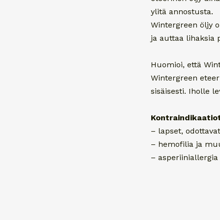
ylitä annostusta.
Wintergreen öljy o
ja auttaa lihaksi
Huomioi, että Wint
Wintergreen eteeri
sisäisesti. Iholle
Kontraindikaatiot
– lapset, odottavat
– hemofilia ja muu
– asperiiniallergia