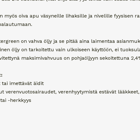
n myös oiva apu väsyneille lihaksille ja nivelille fyysisen r
a palautumaan.
ergreen on vahva öljy ja se pitää aina laimentaa asianmuka
nen öljy on tarkoitettu vain ulkoiseen käyttöön, ei tuoks
 levitettynä maksimivahvuus on pohjaöljyyn sekoitettuna 2,
:
 tai imettävät äidit
t verenvuotosairaudet, verenhyytymistä estävät lääkkeet, 
 tai -herkkyys