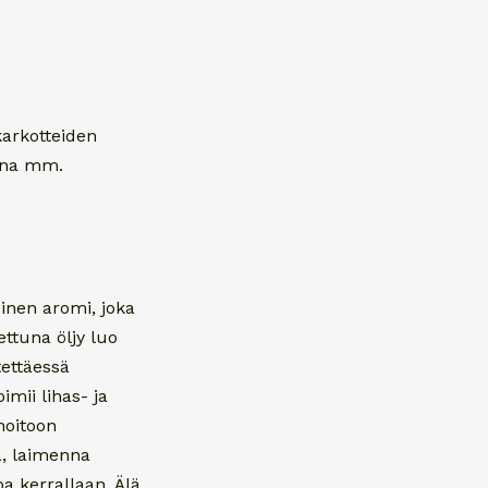
karkotteiden
eena mm.
uinen aromi, joka
ettuna öljy luo
tettäessä
oimii lihas- ja
hoitoon
va, laimenna
oa kerrallaan. Älä