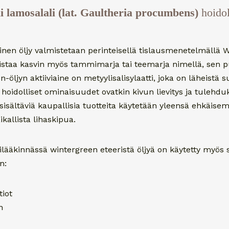
i lamosalali (lat. Gaultheria procumbens)
hoidol
inen öljy valmistetaan perinteisellä tislausmenetelmällä 
nnistaa kasvin myös tammimarja tai teemarja nimellä, sen 
öljyn aktiiviaine on metyylisalisylaatti, joka on läheistä su
n hoidolliset ominaisuudet ovatkin kivun lievitys ja tulehd
sisältäviä kaupallisia tuotteita käytetään yleensä ehkäis
ikallista lihaskipua.
ilääkinnässä wintergreen eteeristä öljyä on käytetty myös
n:
tiot
n