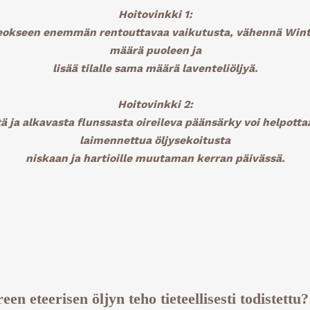
Hoitovinkki 1:
eokseen enemmän rentouttavaa vaikutusta, vähennä Wint
määrä puoleen ja
lisää tilalle sama määrä laventeliöljyä.
Hoitovinkki
2:
 ja alkavasta flunssasta oireileva päänsärky voi helpottaa
laimennettua öljysekoitusta
niskaan ja hartioille muutaman kerran päivässä.
n eteerisen öljyn teho tieteellisesti todistettu?