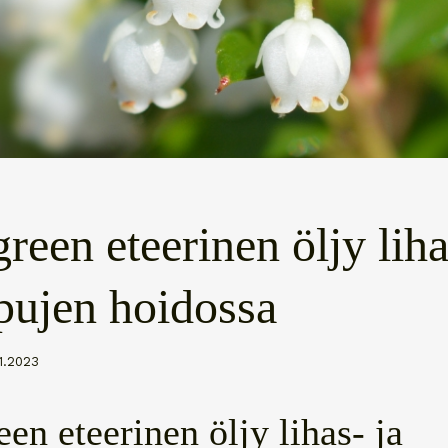
reen eteerinen öljy liha
pujen hoidossa
.1.2023
en eteerinen öljy lihas- ja