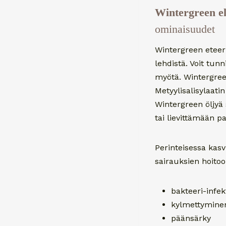
Wintergreen el
ominaisuudet
Wintergreen eteer
lehdistä. Voit tu
myötä. Wintergreen-
Metyylisalisylaati
Wintergreen öljyä 
tai lievittämään pa
Perinteisessa kasv
sairauksien hoitoo
bakteeri-infek
kylmettymine
päänsärky