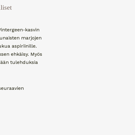
liset
Wintergeen-kasvin
punaisten marjojen
kua aspiriinille.
uksen ehkäisy. Myös
emään tulehduksia
 seuraavien