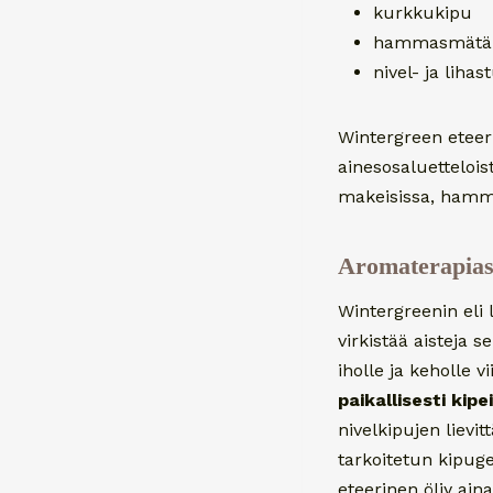
kurkkukipu
hammasmätä
nivel- ja liha
Wintergreen eteeri
ainesosaluetteloi
makeisissa, hamma
Aromaterapiast
Wintergreenin eli 
virkistää aisteja s
iholle ja keholle v
paikallisesti kipei
nivelkipujen lievi
tarkoitetun kipuge
eteerinen öljy aina