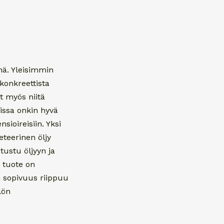
ynä. Yleisimmin
konkreettista
at myös niitä
ekissa onkin hyvä
sioireisiin. Yksi
eteerinen öljy
tustu öljyyn ja
 tuote on
n sopivuus riippuu
lön