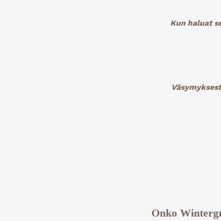
Kun haluat s
Väsymyksestä
Onko Wintergree