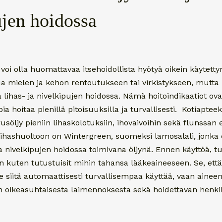
ujen hoidossa
ä voi olla huomattavaa itsehoidollista hyötyä oikein käytett
a mielen ja kehon rentoutukseen tai virkistykseen, mutta 
la lihas- ja nivelkipujen hoidossa. Nämä hoitoindikaatiot ov
mpia hoitaa pienillä pitoisuuksilla ja turvallisesti. Kotiapte
öljy pieniin lihaskolotuksiin, ihovaivoihin sekä flunssan en
 lihashuoltoon on Wintergreen, suomeksi lamosalali, jonka 
a nivelkipujen hoidossa toimivana öljynä. Ennen käyttöä, tu
n kuten tutustuisit mihin tahansa lääkeaineeseen. Se, että
ee siitä automaattisesti turvallisempaa käyttää, vaan ainee
yn oikeasuhtaisesta laimennoksesta sekä hoidettavan henki