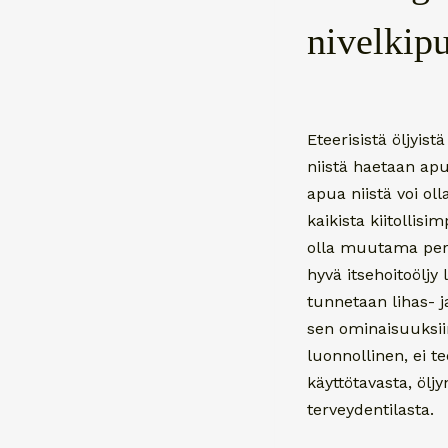
nivelkip
Eteerisistä öljyist
niistä haetaan apu
apua niistä voi ol
kaikista kiitollisi
olla muutama perus
hyvä itsehoitoöljy
tunnetaan lihas- j
sen ominaisuuksii
luonnollinen, ei t
käyttötavasta, ölj
terveydentilasta.