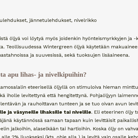
stulehdukset, jännetulehdukset, nivelrikko
stä öljyä voi löytyä myös joidenkin hyönteismyrkkyjen ja -
sta. Teollisuudessa Wintergreen öljyä käytetään makuain
stahnoissa ja suuvesissä, sekä tuoksujen lisäaineena.
a apu lihas- ja nivelkipuihin?
lamosalalin eteerisellä öljyllä on stimuloiva hieman mintt
ekä iholle levitettynä että hengitettynä. Pohjaöljyyn laimenn
iilentävän ja rauhoittavan tunteen ja se tuo oivan avun levi
lle ja väsyneille lihaksille tai nivelille
. Eli eteerinen öljy t
ttäjänä käytännössä samaan tapaan kuin levittäisit paikallis
elin jalkoihin, alaselkään tai hartioihin. Koska öljy on vah
 alle 2% liuokseksi (kts. ohje alla ) ja levitä vain osalle keh