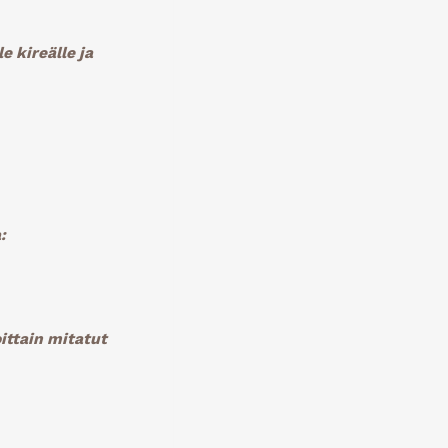
e kireälle ja
a
:
ittain mitatut