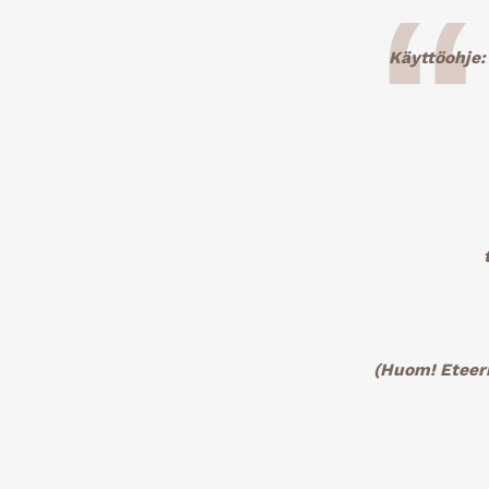
Käyttöohje: 
(Huom! Eteeri