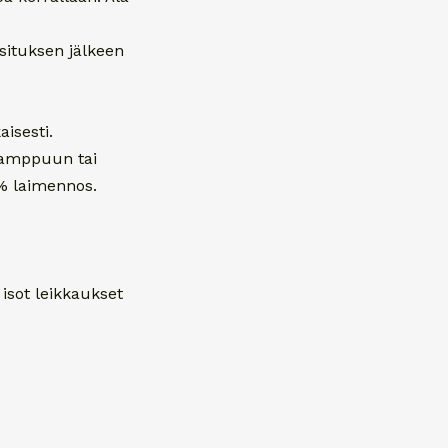
asituksen jälkeen
isesti.
ulamppuun tai
4% laimennos.
isot leikkaukset