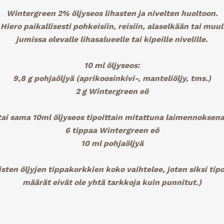
Wintergreen 2% öljyseos lihasten ja nivelten huoltoon
.
Hiero paikallisesti pohkeisiin, reisiin, alaselkään tai muull
jumissa olevalle lihasalueelle tai kipeille nivelille.
10 ml öljyseos:
9,8 g pohjaöljyä (aprikoosinkivi-, manteliöljy, tms.)
2 g Wintergreen eö
tai sama 10ml öljyseos tipoittain mitattuna laimennoksen
6 tippaa Wintergreen eö
10 ml pohjaöljyä
sten öljyjen tippakorkkien koko vaihtelee, joten siksi tipo
määrät eivät ole yhtä tarkkoja kuin punnitut.)