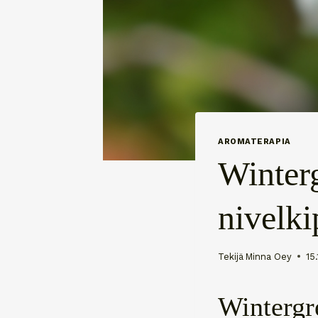
AROMATERAPIA
Winterg
nivelki
Tekijä
Minna Oey
15
Wintergre