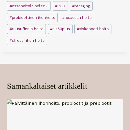
#
essehoitola helsinki
#
POD
#
proaging
#
probioottinen ihonhoito
#
rosacean hoito
#
ruusufinnin hoito
#
sis50plus
#
siskonpeti hoito
#
stressi-ihon hoito
Samankaltaiset artikkelit