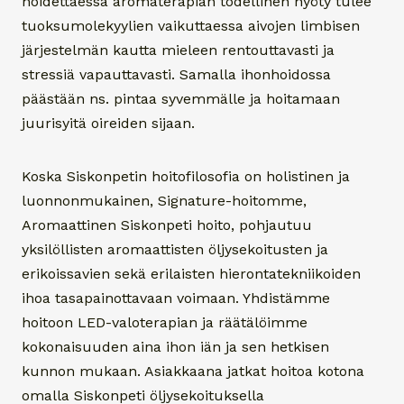
hoidettaessa aromaterapian todellinen hyöty tulee
tuoksumolekyylien vaikuttaessa aivojen limbisen
järjestelmän kautta mieleen rentouttavasti ja
stressiä vapauttavasti. Samalla ihonhoidossa
päästään ns. pintaa syvemmälle ja hoitamaan
juurisyitä oireiden sijaan.
Koska Siskonpetin hoitofilosofia on holistinen ja
luonnonmukainen, Signature-hoitomme,
Aromaattinen Siskonpeti hoito, pohjautuu
yksilöllisten aromaattisten öljysekoitusten ja
erikoissavien sekä erilaisten hierontatekniikoiden
ihoa tasapainottavaan voimaan. Yhdistämme
hoitoon LED-valoterapian ja räätälöimme
kokonaisuuden aina ihon iän ja sen hetkisen
kunnon mukaan. Asiakkaana jatkat hoitoa kotona
omalla Siskonpeti öljysekoituksella