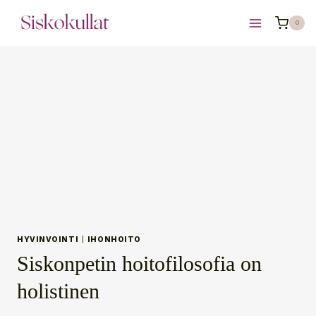
Siirry
0
sisältöön
HYVINVOINTI
|
IHONHOITO
Siskonpetin hoitofilosofia on
holistinen