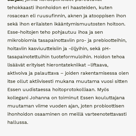
tehokkaasti ihonhoidon eri haasteiden, kuten
rosacean eli ruusufinnin, aknen ja atooppisen ihon
sekä ihon erilaisten ikääntymismuutosten hoitoon.
Esse-hoitojen teho pohjautuu ihoa ja sen
mikrobiomia tasapainottaviin pro- ja prebiootteihin,
hoitaviin kasviuutteisiin ja -öljyihin, sekä pH-
tasapainotettuihin tuoteformuloihin. Hoidon tehoa
lisäävät erityiset hierontatekniikat –liftaava,
aktivoiva ja palauttava – joiden rakentamisessa olen
itse ollut aktiivisesti mukana muutama vuosi sitten
Essen uudistaessa hoitoprotokolliaan. Myös
kollegani Johanna on toiminut Essen kouluttajana
muutaman viime vuoden ajan, joten probioottisen
ihonhoidon osaaminen on meillä varteenotettavasti
hallussa.