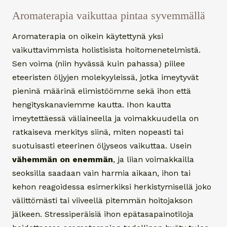
Aromaterapia vaikuttaa pintaa syvemmällä
Aromaterapia on oikein käytettynä yksi
vaikuttavimmista holistisista hoitomenetelmistä.
Sen voima (niin hyvässä kuin pahassa) piilee
eteeristen öljyjen molekyyleissä, jotka imeytyvät
pieninä määrinä elimistöömme sekä ihon että
hengityskanaviemme kautta. Ihon kautta
imeytettäessä väliaineella ja voimakkuudella on
ratkaiseva merkitys siinä, miten nopeasti tai
suotuisasti eteerinen öljyseos vaikuttaa. Usein
vähemmän on enemmän
, ja liian voimakkailla
seoksilla saadaan vain harmia aikaan, ihon tai
kehon reagoidessa esimerkiksi herkistymisellä joko
välittömästi tai viiveellä pitemmän hoitojakson
jälkeen. Stressiperäisiä ihon epätasapainotiloja