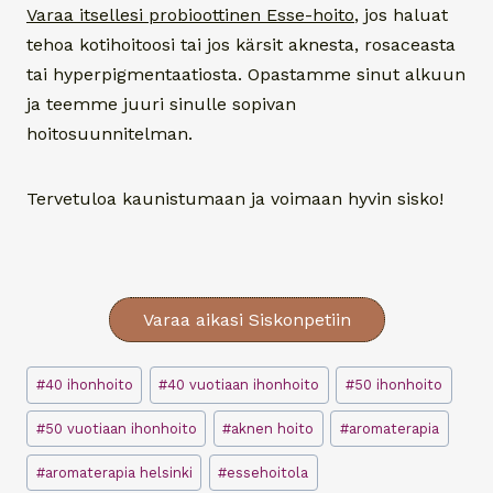
Varaa itsellesi probioottinen Esse-hoito
, jos haluat
tehoa kotihoitoosi tai jos kärsit aknesta, rosaceasta
tai hyperpigmentaatiosta. Opastamme sinut alkuun
ja teemme juuri sinulle sopivan
hoitosuunnitelman.
Tervetuloa kaunistumaan ja voimaan hyvin sisko!
Varaa aikasi Siskonpetiin
Avainsanat:
#
40 ihonhoito
#
40 vuotiaan ihonhoito
#
50 ihonhoito
#
50 vuotiaan ihonhoito
#
aknen hoito
#
aromaterapia
#
aromaterapia helsinki
#
essehoitola