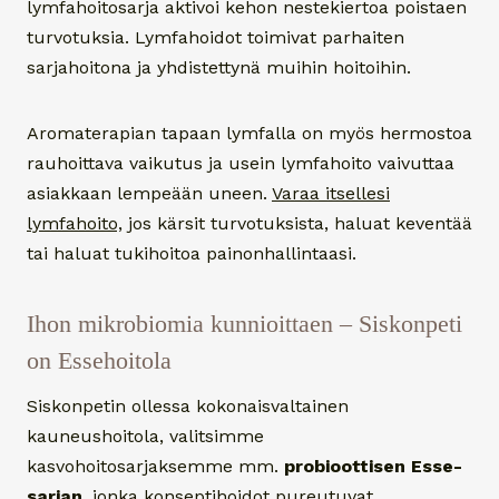
lymfahoitosarja aktivoi kehon nestekiertoa poistaen
turvotuksia. Lymfahoidot toimivat parhaiten
sarjahoitona ja yhdistettynä muihin hoitoihin.
Aromaterapian tapaan lymfalla on myös hermostoa
rauhoittava vaikutus ja usein lymfahoito vaivuttaa
asiakkaan lempeään uneen.
Varaa itsellesi
lymfahoito,
jos kärsit turvotuksista, haluat keventää
tai haluat tukihoitoa painonhallintaasi.
Ihon mikrobiomia kunnioittaen – Siskonpeti
on Essehoitola
Siskonpetin ollessa kokonaisvaltainen
kauneushoitola, valitsimme
kasvohoitosarjaksemme mm.
probioottisen Esse-
sarjan
, jonka konseptihoidot pureutuvat