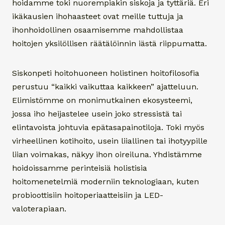
hoidamme toki nuorempiakin siskoja ja tyttäriä. Eri
ikäkausien ihohaasteet ovat meille tuttuja ja
ihonhoidollinen osaamisemme mahdollistaa
hoitojen yksilöllisen räätälöinnin iästä riippumatta.
Siskonpeti hoitohuoneen holistinen hoitofilosofia
perustuu “kaikki vaikuttaa kaikkeen” ajatteluun.
Elimistömme on monimutkainen ekosysteemi,
jossa iho heijastelee usein joko stressistä tai
elintavoista johtuvia epätasapainotiloja. Toki myös
virheellinen kotihoito, usein liiallinen tai ihotyypille
liian voimakas, näkyy ihon oireiluna. Yhdistämme
hoidoissamme perinteisiä holistisia
hoitomenetelmiä moderniin teknologiaan, kuten
probioottisiin hoitoperiaatteisiin ja LED-
valoterapiaan.