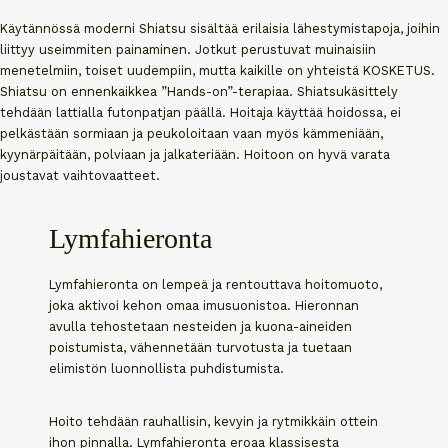
Käytännössä moderni Shiatsu sisältää erilaisia lähestymistapoja, joihin
liittyy useimmiten painaminen. Jotkut perustuvat muinaisiin
menetelmiin, toiset uudempiin, mutta kaikille on yhteistä KOSKETUS.
Shiatsu on ennenkaikkea ”Hands-on”-terapiaa. Shiatsukäsittely
tehdään lattialla futonpatjan päällä. Hoitaja käyttää hoidossa, ei
pelkästään sormiaan ja peukoloitaan vaan myös kämmeniään,
kyynärpäitään, polviaan ja jalkateriään. Hoitoon on hyvä varata
joustavat vaihtovaatteet.
Lymfahieronta
Lymfahieronta on lempeä ja rentouttava hoitomuoto,
joka aktivoi kehon omaa imusuonistoa. Hieronnan
avulla tehostetaan nesteiden ja kuona-aineiden
poistumista, vähennetään turvotusta ja tuetaan
elimistön luonnollista puhdistumista.
Hoito tehdään rauhallisin, kevyin ja rytmikkäin ottein
ihon pinnalla. Lymfahieronta eroaa klassisesta