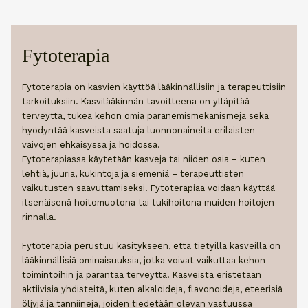
Fytoterapia
Fytoterapia on kasvien käyttöä lääkinnällisiin ja terapeuttisiin
tarkoituksiin. Kasvilääkinnän tavoitteena on ylläpitää
terveyttä, tukea kehon omia paranemismekanismeja sekä
hyödyntää kasveista saatuja luonnonaineita erilaisten
vaivojen ehkäisyssä ja hoidossa.
Fytoterapiassa käytetään kasveja tai niiden osia – kuten
lehtiä, juuria, kukintoja ja siemeniä – terapeuttisten
vaikutusten saavuttamiseksi. Fytoterapiaa voidaan käyttää
itsenäisenä hoitomuotona tai tukihoitona muiden hoitojen
rinnalla.
Fytoterapia perustuu käsitykseen, että tietyillä kasveilla on
lääkinnällisiä ominaisuuksia, jotka voivat vaikuttaa kehon
toimintoihin ja parantaa terveyttä. Kasveista eristetään
aktiivisia yhdisteitä, kuten alkaloideja, flavonoideja, eteerisiä
öljyjä ja tanniineja, joiden tiedetään olevan vastuussa