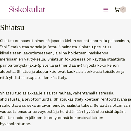
Siirry
0
sisältöön
Shiatsu
Shiatsu on saanut nimensä japanin kielen sanasta sormilla painaminen,
”shi ”-tarkoittaa sormia ja ”atsu ”-painetta. Shiatsu perustuu
kiinalaiseen lääketieteeseen, ja siinä hoidetaan ihmiskehoa
meridiaanien välityksellä. Shiatsun fokuksessa on käyttää staattista
painoa tietyillä (aku-)pisteillä ja (meridiaani-) linjoilla koko kehon
alueella. Shiatsu ja akupunktio ovat kaukaisia serkuksia toisilleen ja
niitä yhdistää akupisteiden käsittely.
Shiatsu tuo asiakkaalle sisäistä rauhaa, vähentämällä stressiä,
ahdistusta ja levottomuutta. Shiatsukäsittely koetaan rentouttavana ja
rauhoittavana, sekä antavan emotionaalista tukea. Se auttaa ottamaan
vastuuta omasta terveydestä ja herättämään hyvää oloa sisältäpäin.
Shiatsu-hoidon jälkeen tulee yleensä kokonaisvaltainen
hyvänolontunne.