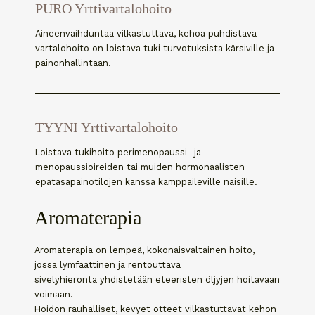
PURO Yrttivartalohoito
Aineenvaihduntaa vilkastuttava, kehoa puhdistava
vartalohoito on loistava tuki turvotuksista kärsiville ja
painonhallintaan.
TYYNI Yrttivartalohoito
Loistava tukihoito perimenopaussi- ja
menopaussioireiden tai muiden hormonaalisten
epätasapainotilojen kanssa kamppaileville naisille.
Aromaterapia
Aromaterapia on lempeä, kokonaisvaltainen hoito,
jossa lymfaattinen ja rentouttava
sivelyhieronta yhdistetään eteeristen öljyjen hoitavaan
voimaan.
Hoidon rauhalliset, kevyet otteet vilkastuttavat kehon