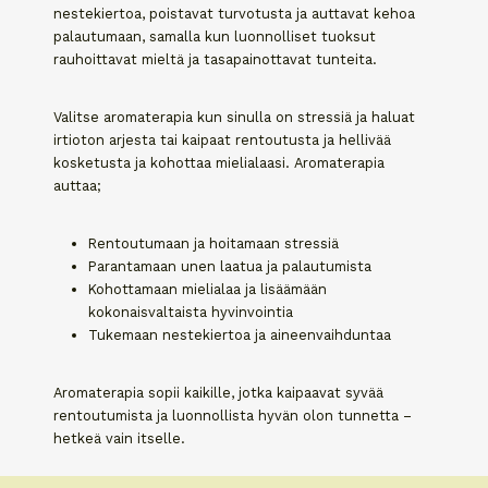
nestekiertoa, poistavat turvotusta ja auttavat kehoa
palautumaan, samalla kun luonnolliset tuoksut
rauhoittavat mieltä ja tasapainottavat tunteita.
​Valitse aromaterapia kun sinulla on stressiä ja haluat
irtioton arjesta tai kaipaat rentoutusta ja hellivää
kosketusta ja kohottaa mielialaasi. Aromaterapia
auttaa;
Rentoutumaan ja hoitamaan stressiä
Parantamaan unen laatua ja palautumista
Kohottamaan mielialaa ja lisäämään
kokonaisvaltaista hyvinvointia
Tukemaan nestekiertoa ja aineenvaihduntaa
Aromaterapia sopii kaikille, jotka kaipaavat syvää
rentoutumista ja luonnollista hyvän olon tunnetta –
hetkeä vain itselle.