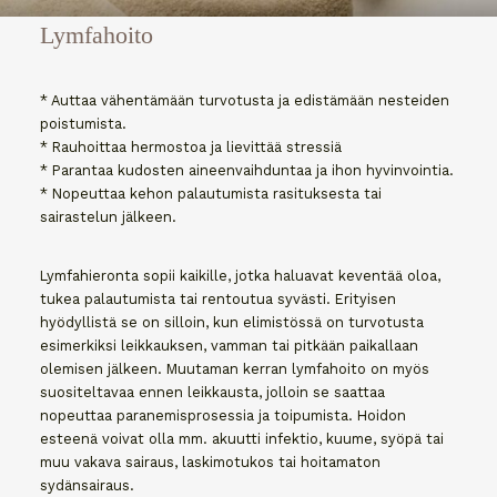
Lymfahoito
* Auttaa vähentämään turvotusta ja edistämään nesteiden
poistumista.
* Rauhoittaa hermostoa ja lievittää stressiä
* Parantaa kudosten aineenvaihduntaa ja ihon hyvinvointia.
* Nopeuttaa kehon palautumista rasituksesta tai
sairastelun jälkeen.
Lymfahieronta sopii kaikille, jotka haluavat keventää oloa,
tukea palautumista tai rentoutua syvästi. Erityisen
hyödyllistä se on silloin, kun elimistössä on turvotusta
esimerkiksi leikkauksen, vamman tai pitkään paikallaan
olemisen jälkeen. Muutaman kerran lymfahoito on myös
suositeltavaa ennen leikkausta, jolloin se saattaa
nopeuttaa paranemisprosessia ja toipumista. Hoidon
esteenä voivat olla mm. akuutti infektio, kuume, syöpä tai
muu vakava sairaus, laskimotukos tai hoitamaton
sydänsairaus.