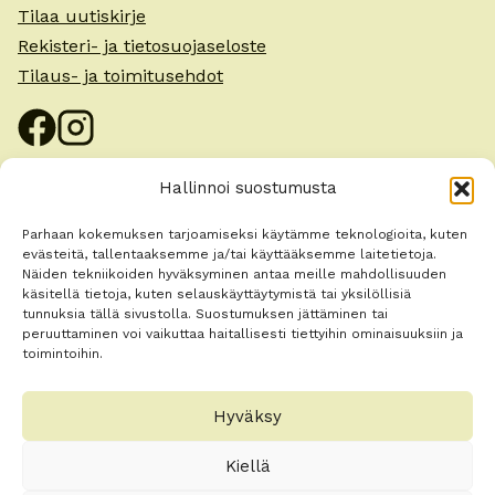
Tilaa uutiskirje
Rekisteri- ja tietosuojaseloste
Tilaus- ja toimitusehdot
Hallinnoi suostumusta
Parhaan kokemuksen tarjoamiseksi käytämme teknologioita, kuten
evästeitä, tallentaaksemme ja/tai käyttääksemme laitetietoja.
Näiden tekniikoiden hyväksyminen antaa meille mahdollisuuden
käsitellä tietoja, kuten selauskäyttäytymistä tai yksilöllisiä
tunnuksia tällä sivustolla. Suostumuksen jättäminen tai
Paina tästä markkinointi hyväksyäksesi
peruuttaminen voi vaikuttaa haitallisesti tiettyihin ominaisuuksiin ja
toimintoihin.
markkinointievästeet ja ottaaksesi tämän
sisällön käyttöön
Hyväksy
Kiellä