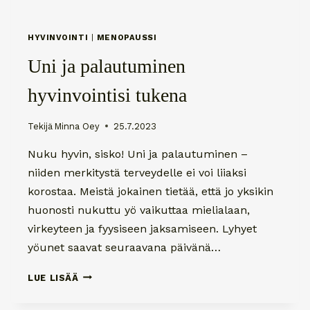
HYVINVOINTI
|
MENOPAUSSI
Uni ja palautuminen
hyvinvointisi tukena
Tekijä
Minna Oey
25.7.2023
Nuku hyvin, sisko! Uni ja palautuminen –
niiden merkitystä terveydelle ei voi liiaksi
korostaa. Meistä jokainen tietää, että jo yksikin
huonosti nukuttu yö vaikuttaa mielialaan,
virkeyteen ja fyysiseen jaksamiseen. Lyhyet
yöunet saavat seuraavana päivänä…
UNI
LUE LISÄÄ
JA
PALAUTUMINEN