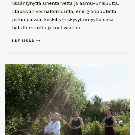
lisääntynyttä unentarvetta ja aamu-unisuutta,
iltapäivän voimattomuutta, energianpuutetta
pitkin päivää, keskittymiskyvyttömyyttä sekä
haluttomuutta ja motivaation…
LISÄÄ
LUE LISÄÄ
ENERGIAA
VAIHDEVUOSIIN