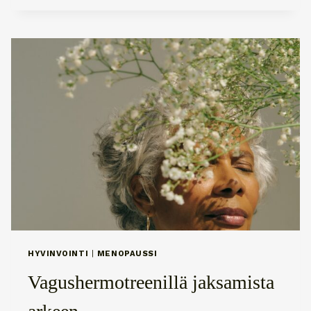
MARIKO
PAJALAHTI
JA
ATOOPPINEN
IHO
HYVINVOINTI
|
MENOPAUSSI
Vagushermotreenillä jaksamista