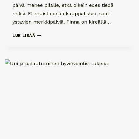
päivä menee pilalle, etkä oikein edes tiedä
miksi. Et muista enää kauppalistaa, saati
ystävien merkkipäiviä. Pinna on kireällä…
MIELIALAN
LUE LISÄÄ
VAIHTELUT
VALLALLA