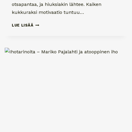
otsapantaa, ja hiuksiakin lähtee. Kaiken
kukkuraksi motivaatio tuntuu…
PERUSASIAT
LUE LISÄÄ
KUNTOON
–
APUA
VAIHDEVUOSIIN