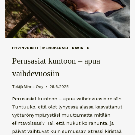
HYVINVOINTI
|
MENOPAUSSI
|
RAVINTO
Perusasiat kuntoon – apua
vaihdevuosiin
Tekijä
Minna Oey
26.6.2025
Perusasiat kuntoon – apua vaihdevuosioireisiin
Tuntuuko, että olet lyhyessä ajassa kasvattanut
vyötärönympärystäsi muuttamatta mitään
elintavoissasi? Tai, että nukut koiranunta, ja
päivät vaihtuvat kuin sumussa? Stressi kiristää