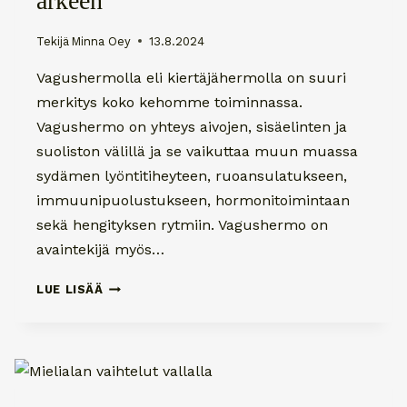
arkeen
Tekijä
Minna Oey
13.8.2024
Vagushermolla eli kiertäjähermolla on suuri
merkitys koko kehomme toiminnassa.
Vagushermo on yhteys aivojen, sisäelinten ja
suoliston välillä ja se vaikuttaa muun muassa
sydämen lyöntitiheyteen, ruoansulatukseen,
immuunipuolustukseen, hormonitoimintaan
sekä hengityksen rytmiin. Vagushermo on
avaintekijä myös…
VAGUSHERMOTREENILLÄ
LUE LISÄÄ
JAKSAMISTA
ARKEEN