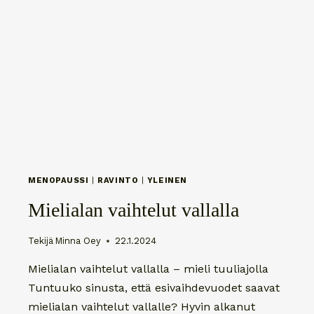
MENOPAUSSI
|
RAVINTO
|
YLEINEN
Mielialan vaihtelut vallalla
Tekijä
Minna Oey
22.1.2024
Mielialan vaihtelut vallalla – mieli tuuliajolla
Tuntuuko sinusta, että esivaihdevuodet saavat
mielialan vaihtelut vallalle? Hyvin alkanut