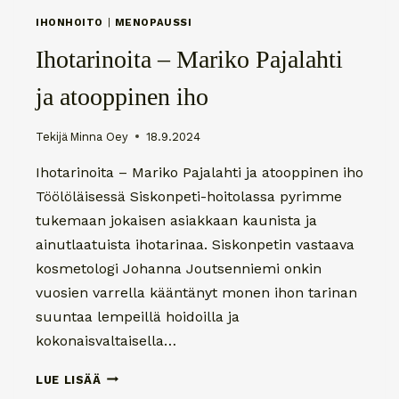
IHONHOITO
|
MENOPAUSSI
Ihotarinoita – Mariko Pajalahti
ja atooppinen iho
Tekijä
Minna Oey
18.9.2024
Ihotarinoita – Mariko Pajalahti ja atooppinen iho
Töölöläisessä Siskonpeti-hoitolassa pyrimme
tukemaan jokaisen asiakkaan kaunista ja
ainutlaatuista ihotarinaa. Siskonpetin vastaava
kosmetologi Johanna Joutsenniemi onkin
vuosien varrella kääntänyt monen ihon tarinan
suuntaa lempeillä hoidoilla ja
kokonaisvaltaisella…
IHOTARINOITA
LUE LISÄÄ
–