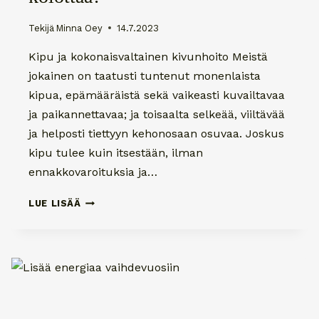
Tekijä
Minna Oey
14.7.2023
Kipu ja kokonaisvaltainen kivunhoito Meistä
jokainen on taatusti tuntenut monenlaista
kipua, epämääräistä sekä vaikeasti kuvailtavaa
ja paikannettavaa; ja toisaalta selkeää, viiltävää
ja helposti tiettyyn kehonosaan osuvaa. Joskus
kipu tulee kuin itsestään, ilman
ennakkovaroituksia ja…
MITÄ
LUE LISÄÄ
TEHDÄ
KUN
AINA
VAIN
KOLOTTAA?