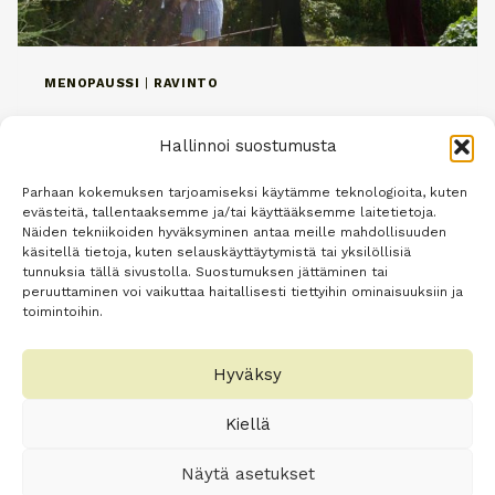
MENOPAUSSI
|
RAVINTO
Menopaussi ei ole sairaus!
Hallinnoi suostumusta
Tekijä
Minna Oey
28.3.2023
Parhaan kokemuksen tarjoamiseksi käytämme teknologioita, kuten
evästeitä, tallentaaksemme ja/tai käyttääksemme laitetietoja.
Menopaussi ei ole sairaus! Menopaussiksi eli
Näiden tekniikoiden hyväksyminen antaa meille mahdollisuuden
vaihdevuosiksi kutsutaan sitä aikaa, kun
käsitellä tietoja, kuten selauskäyttäytymistä tai yksilöllisiä
tunnuksia tällä sivustolla. Suostumuksen jättäminen tai
kuukautiset jäävät pois ja estrogeenitasot
peruuttaminen voi vaikuttaa haitallisesti tiettyihin ominaisuuksiin ja
laskevat munasarjojen lopettaessa
toimintoihin.
munarakkuloiden tuotannon. Sen myötä
ovulaatiot ja myös kuukautiset jäävät pois.
Hyväksy
Virallisesti menopaussi katsotaan alkaneeksi
Kiellä
siitä,…
Näytä asetukset
MENOPAUSSI
LUE LISÄÄ