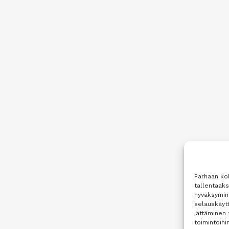
Parhaan ko
tallentaak
hyväksymine
selauskäytt
jättäminen 
toimintoihin