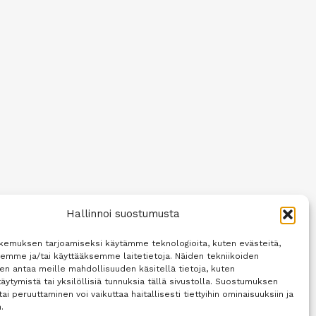
Hallinnoi suostumusta
kemuksen tarjoamiseksi käytämme teknologioita, kuten evästeitä,
semme ja/tai käyttääksemme laitetietoja. Näiden tekniikoiden
n antaa meille mahdollisuuden käsitellä tietoja, kuten
äytymistä tai yksilöllisiä tunnuksia tällä sivustolla. Suostumuksen
tai peruuttaminen voi vaikuttaa haitallisesti tiettyihin ominaisuuksiin ja
.