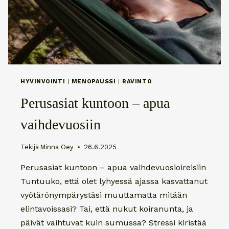
HYVINVOINTI
|
MENOPAUSSI
|
RAVINTO
Perusasiat kuntoon – apua
vaihdevuosiin
Tekijä
Minna Oey
26.6.2025
Perusasiat kuntoon – apua vaihdevuosioireisiin
Tuntuuko, että olet lyhyessä ajassa kasvattanut
vyötärönympärystäsi muuttamatta mitään
elintavoissasi? Tai, että nukut koiranunta, ja
päivät vaihtuvat kuin sumussa? Stressi kiristää