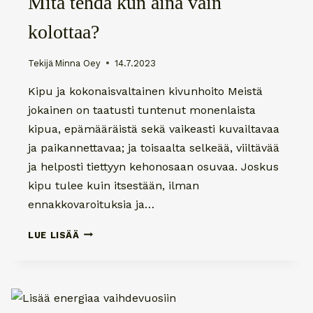
Mitä tehdä kun aina vain
kolottaa?
Tekijä
Minna Oey
14.7.2023
Kipu ja kokonaisvaltainen kivunhoito Meistä
jokainen on taatusti tuntenut monenlaista
kipua, epämääräistä sekä vaikeasti kuvailtavaa
ja paikannettavaa; ja toisaalta selkeää, viiltävää
ja helposti tiettyyn kehonosaan osuvaa. Joskus
kipu tulee kuin itsestään, ilman
ennakkovaroituksia ja…
MITÄ
LUE LISÄÄ
TEHDÄ
KUN
AINA
VAIN
KOLOTTAA?