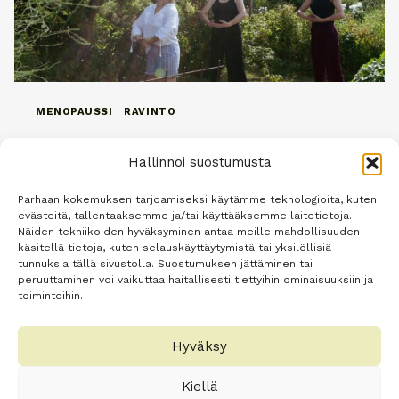
MENOPAUSSI
|
RAVINTO
Menopaussi ei ole sairaus!
Hallinnoi suostumusta
Tekijä
Minna Oey
28.3.2023
Parhaan kokemuksen tarjoamiseksi käytämme teknologioita, kuten
evästeitä, tallentaaksemme ja/tai käyttääksemme laitetietoja.
Menopaussi ei ole sairaus! Menopaussiksi eli
Näiden tekniikoiden hyväksyminen antaa meille mahdollisuuden
vaihdevuosiksi kutsutaan sitä aikaa, kun
käsitellä tietoja, kuten selauskäyttäytymistä tai yksilöllisiä
tunnuksia tällä sivustolla. Suostumuksen jättäminen tai
kuukautiset jäävät pois ja estrogeenitasot
peruuttaminen voi vaikuttaa haitallisesti tiettyihin ominaisuuksiin ja
laskevat munasarjojen lopettaessa
toimintoihin.
munarakkuloiden tuotannon. Sen myötä
ovulaatiot ja myös kuukautiset jäävät pois.
Hyväksy
Virallisesti menopaussi katsotaan alkaneeksi
Kiellä
siitä,…