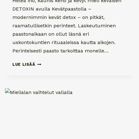
Heleä iho, kaunis keho ja kevyt mieli keväisen
DETOXIN avulla Kevätpaastolla –
modernimmin kevät detox – on pitkät,
raamatullisetkin perinteet. Laskeutuminen
paastonaikaan on ollut läsnä eri
uskontokuntien rituaaleissa kautta aikojen.
Perinteisesti paasto tarkoittaa monelle…
KEVÄT
LUE LISÄÄ
DETOX