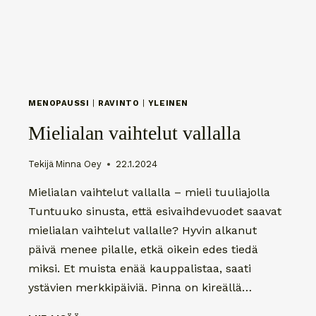
MENOPAUSSI
|
RAVINTO
|
YLEINEN
Mielialan vaihtelut vallalla
Tekijä
Minna Oey
22.1.2024
Mielialan vaihtelut vallalla – mieli tuuliajolla
Tuntuuko sinusta, että esivaihdevuodet saavat
mielialan vaihtelut vallalle? Hyvin alkanut
päivä menee pilalle, etkä oikein edes tiedä
miksi. Et muista enää kauppalistaa, saati
ystävien merkkipäiviä. Pinna on kireällä…
MIELIALAN