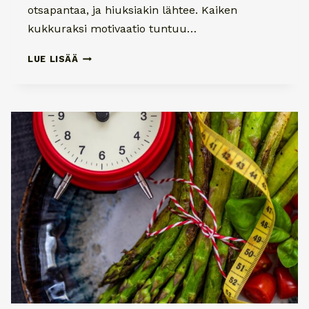
otsapantaa, ja hiuksiakin lähtee. Kaiken
kukkuraksi motivaatio tuntuu…
PERUSASIAT
LUE LISÄÄ
KUNTOON
–
APUA
VAIHDEVUOSIIN