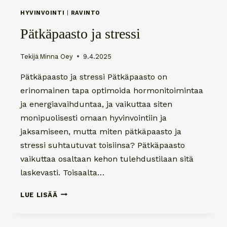
HYVINVOINTI
|
RAVINTO
Pätkäpaasto ja stressi
Tekijä
Minna Oey
9.4.2025
Pätkäpaasto ja stressi Pätkäpaasto on
erinomainen tapa optimoida hormonitoimintaa
ja energiavaihduntaa, ja vaikuttaa siten
monipuolisesti omaan hyvinvointiin ja
jaksamiseen, mutta miten pätkäpaasto ja
stressi suhtautuvat toisiinsa? Pätkäpaasto
vaikuttaa osaltaan kehon tulehdustilaan sitä
laskevasti. Toisaalta…
PÄTKÄPAASTO
LUE LISÄÄ
JA
STRESSI