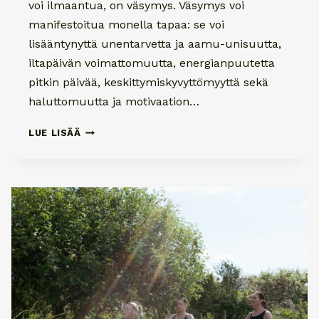
voi ilmaantua, on väsymys. Väsymys voi
manifestoitua monella tapaa: se voi
lisääntynyttä unentarvetta ja aamu-unisuutta,
iltapäivän voimattomuutta, energianpuutetta
pitkin päivää, keskittymiskyvyttömyyttä sekä
haluttomuutta ja motivaation…
LISÄÄ
LUE LISÄÄ
ENERGIAA
VAIHDEVUOSIIN