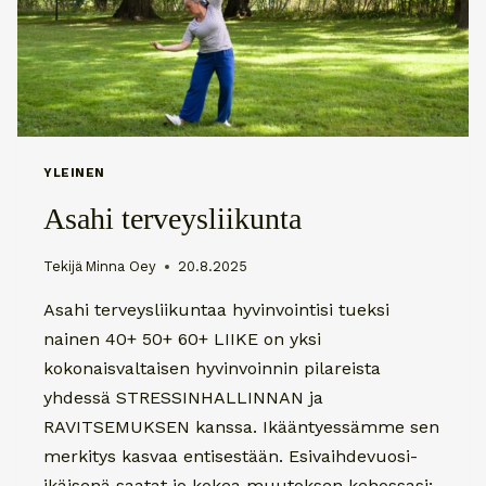
YLEINEN
Asahi terveysliikunta
Tekijä
Minna Oey
20.8.2025
Asahi terveysliikuntaa hyvinvointisi tueksi
nainen 40+ 50+ 60+ LIIKE on yksi
kokonaisvaltaisen hyvinvoinnin pilareista
yhdessä STRESSINHALLINNAN ja
RAVITSEMUKSEN kanssa. Ikääntyessämme sen
merkitys kasvaa entisestään. Esivaihdevuosi-
ikäisenä saatat jo kokea muutoksen kehossasi;