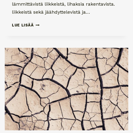
lämmittävistä liikkeistä, lihaksia rakentavista.
liikkeistä sekä jäähdyttelevistä ja…
KASVOJOOGALLA
LUE LISÄÄ
ENERGIAA
JA
RYHTIÄ
IHOLLE,
KEHOLLE
JA
MIELELLE