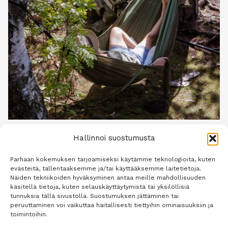
MENOPAUSSI
|
RAVINTO
|
YLEINEN
Hallinnoi suostumusta
Mielialan vaihtelut vallalla
Parhaan kokemuksen tarjoamiseksi käytämme teknologioita, kuten
evästeitä, tallentaaksemme ja/tai käyttääksemme laitetietoja.
Näiden tekniikoiden hyväksyminen antaa meille mahdollisuuden
Tekijä
Minna Oey
22.1.2024
käsitellä tietoja, kuten selauskäyttäytymistä tai yksilöllisiä
tunnuksia tällä sivustolla. Suostumuksen jättäminen tai
Mielialan vaihtelut vallalla – mieli tuuliajolla
peruuttaminen voi vaikuttaa haitallisesti tiettyihin ominaisuuksiin ja
Tuntuuko sinusta, että esivaihdevuodet saavat
toimintoihin.