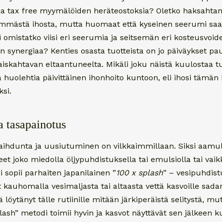
a tax free myymälöiden heräteostoksia? Oletko haksahta
ämmästä ihosta, mutta huomaat että kyseinen seerumi saa 
omistatko viisi eri seerumia ja seitsemän eri kosteusvoidet
n synergiaa? Kenties osasta tuotteista on jo päiväykset pa
skahtavan eltaantuneelta. Mikäli joku näistä kuulostaa tu
 huolehtia päivittäinen ihonhoito kuntoon, eli ihosi tämän
si.
a tasapainotus
vaihdunta ja uusiutuminen on vilkkaimmillaan. Siksi aamul
et joko miedolla öljypuhdistuksella tai emulsiolla tai vaik
i sopii parhaiten japanilainen ”
100 x splash
” – vesipuhdist
t kauhomalla vesimaljasta tai altaasta vettä kasvoille sad
lä löytänyt tälle rutiinille mitään järkiperäistä selitystä, 
sh” metodi toimii hyvin ja kasvot näyttävät sen jälkeen ku