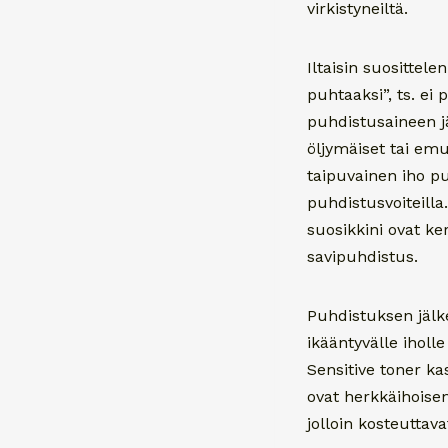
virkistyneiltä.
Iltaisin suosittel
puhtaaksi”, ts. ei
puhdistusaineen jä
öljymäiset tai em
taipuvainen iho pu
puhdistusvoiteilla
suosikkini ovat k
savipuhdistus.
Puhdistuksen jälk
ikääntyvälle iholle
Sensitive toner k
ovat herkkäihoisen
jolloin kosteutta