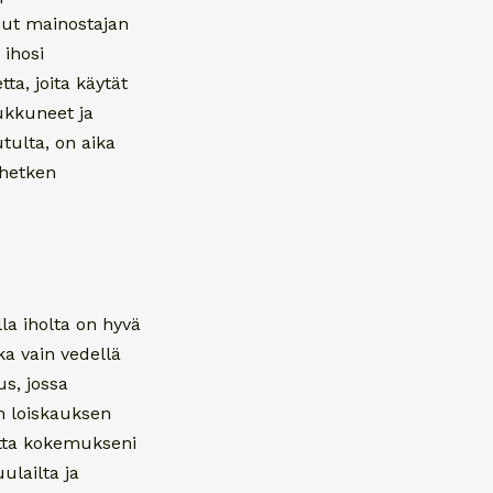
nut mainostajan
ihosi
ta, joita käytät
ukkuneet ja
tulta, on aika
 hetken
la iholta on hyvä
ka vain vedellä
us, jossa
an loiskauksen
mutta kokemukseni
ulailta ja