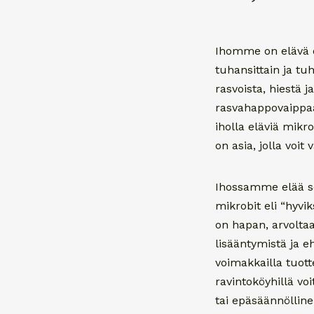
Ihomme on elävä o
tuhansittain ja tu
rasvoista, hiestä j
rasvahappovaippaa.
iholla eläviä mikr
on asia, jolla voi
Ihossamme elää sek
mikrobit eli “hyvi
on hapan, arvolta
lisääntymistä ja e
voimakkailla tuotte
ravintoköyhillä voi
tai epäsäännölline