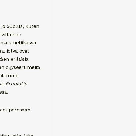
 jo 50plus, kuten
ivittäinen
nonkosmetiikassa
a, jotka ovat
äen erilaisia
en öljyseerumeita,
itolamme
ävä
Probiotic
ssa.
ä couperosaan
ibuustin, joka