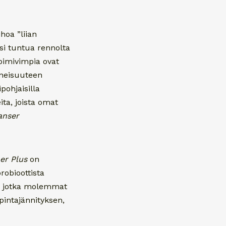
hoa ”liian
isi tuntua rennolta
toimivimpia ovat
uneisuuteen
pohjaisilla
ita, joista omat
anser
er Plus
on
probioottista
ä, jotka molemmat
pintajännityksen,