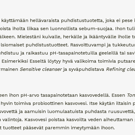
en käyttämään hellävaraista puhdistustuotetta, joka ei pese i
 poista iholta liikaa sen luonnollista sebum-suojaa. Ihon tul
lkeen. Mielestäni kuivalle, herkälle ja ikääntyvälle iholle 
ulsiomaiset puhdistustuotteet. Rasvoittuvampi ja tukkeut
hdistuu ja raikastuu pH-tasapainotetuilla geeleillä tai savi
. Esimerkiksi Esseltä löytyy hyvä valikoima toimivia putsare
ermainen
Sensitive cleanser
ja syväpuhdistava
Refining cle
een ihon pH-arvo tasapainotetaan kasvovedellä. Essen
Ton
 hyvin toimiva probioottinen kasvovesi. Itse käytän iltaisin 
asvovettä ja aamuisin luomulaatuista puhdasta ruusuvett
 valintoja. Kasvovesi poistaa kasvoilta veden aiheuttaman 
vat tuotteet pääsevät paremmin imeytymään ihoon.