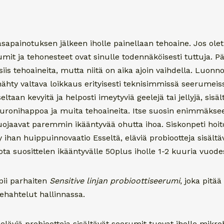
sapainotuksen jälkeen iholle painellaan tehoaine. Jos olet
rumit ja tehonesteet ovat sinulle todennäköisesti tuttuja. Pä
 siis tehoaineita, mutta niitä on aika ajoin vaihdella. Luon
ähty valtava loikkaus erityisesti teknisimmissä seerumeiss
aan kevyitä ja helposti imeytyviä geelejä tai jellyjä, sisält
aluronihappoa ja muita tehoaineita. Itse suosin enimmäkse
suojaavat paremmin ikääntyvää ohutta ihoa. Siskonpeti ho
y ihan huippuinnovaatio Esseltä, eläviä probiootteja sisält
ta suosittelen ikääntyvälle 50plus iholle 1-2 kuuria vuode
pii parhaiten
Sensitive linjan probioottiseerumi
, joka pitä
lehahtelut hallinnassa.
viä probiootteja sisältävät seerumit tuovat iholle mikrob