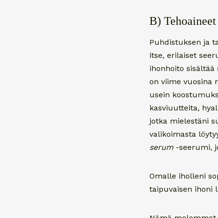
B) Tehoaineet
Puhdistuksen ja ta
itse, erilaiset see
ihonhoito sisältää
on viime vuosina n
usein koostumukselt
kasviuutteita, hy
jotka mielestäni 
valikoimasta löyty
serum
-seerumi, jo
Omalle iholleni so
taipuvaisen ihoni 
Nämä molemmat elä