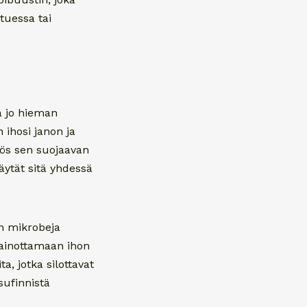
tuessa tai
a jo hieman
 ihosi janon ja
yös sen suojaavan
äytät sitä yhdessä
en mikrobeja
apainottamaan ihon
a, jotka silottavat
sufinnistä