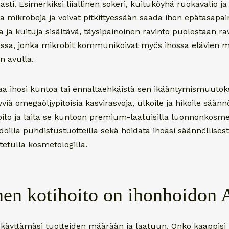
ti. Esimerkiksi liiallinen sokeri, kuituköyhä ruokavalio ja l
sia mikrobeja ja voivat pitkittyessään saada ihon epätasapai
a ja kuituja sisältävä, täysipainoinen ravinto puolestaan ra
ossa, jonka mikrobit kommunikoivat myös ihossa elävien 
en avulla.
aa ihosi kuntoa tai ennaltaehkäistä sen ikääntymismuutoks
yviä omegaöljypitoisia kasvirasvoja, ulkoile ja hikoile säännöl
oito ja laita se kuntoon premium-laatuisilla luonnonkosmet
edoilla puhdistustuotteilla sekä hoidata ihoasi säännöllises
etulla kosmetologilla.
nen kotihoito on ihonhoidon 
 käyttämäsi tuotteiden määrään ja laatuun. Onko kaappisi 