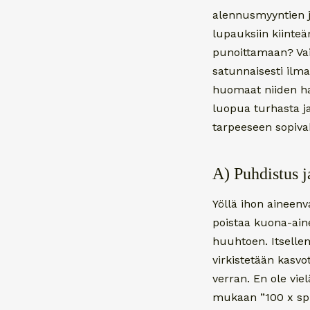
alennusmyyntien j
lupauksiin kiinte
punoittamaan? Vai 
satunnaisesti ilma
huomaat niiden hai
luopua turhasta ja
tarpeeseen sopivak
A) Puhdistus j
Yöllä ihon aineen
poistaa kuona-aine
huuhtoen. Itsellen
virkistetään kasvo
verran. En ole vie
mukaan ”100 x spla