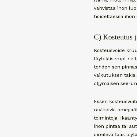
vahvistaa ihon luo
hoidettaessa ihon
C) Kosteutus j
Kosteusvoide kruun
täyteläisempi, sel
tehden sen pinnas
vaikutuksen takia.
öljymäisen seerum
Essen kosteusvoite
ravitsevia omegaöl
toimintoja. Ikäänty
ihon pintaa tai au
oireileva taas löy