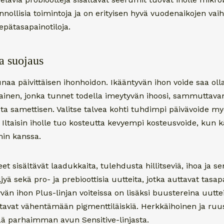
nnollisia toimintoja ja on erityisen hyvä vuodenaikojen vaih
 epätasapainotiloja.
a suojaus
aa päivittäisen ihonhoidon. Ikääntyvän ihon voide saa oll
lainen, jonka tunnet todella imeytyvän ihoosi, sammuttavan
ta samettisen. Valitse talvea kohti tuhdimpi päivävoide m
 Iltaisin iholle tuo kosteutta kevyempi kosteusvoide, kun k
in kanssa.
et sisältävät laadukkaita, tulehdusta hillitseviä, ihoa ja s
jyä sekä pro- ja prebioottisia uutteita, jotka auttavat tas
vän ihon Plus-linjan voiteissa on lisäksi buustereina uutteit
ttavat vähentämään pigmenttiläiskiä. Herkkäihoinen ja ruu
tää parhaimman avun Sensitive-linjasta.