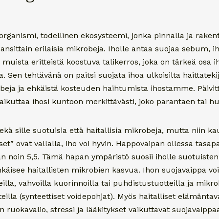
rganismi, todellinen ekosysteemi, jonka pinnalla ja rakent
hansittain erilaisia mikrobeja. Iholle antaa suojaa sebum, 
a muista eritteistä koostuva talikerros, joka on tärkeä osa i
 Sen tehtävänä on paitsi suojata ihoa ulkoisilta haittatekij
obeja ja ehkäistä kosteuden haihtumista ihostamme. Päivit
t vaikuttaa ihosi kuntoon merkittävästi, joko parantaen tai h
ä sille suotuisia että haitallisia mikrobeja, mutta niin k
kset” ovat vallalla, iho voi hyvin. Happovaipan ollessa tasa
an noin 5,5. Tämä hapan ympäristö suosii iholle suotuiste
hkäisee haitallisten mikrobien kasvua. Ihon suojavaippa voi 
illa, vahvoilla kuorinnoilla tai puhdistustuotteilla ja mikro
teilla (synteettiset voidepohjat). Myös haitalliset elämänta
n ruokavalio, stressi ja lääkitykset vaikuttavat suojavaippa