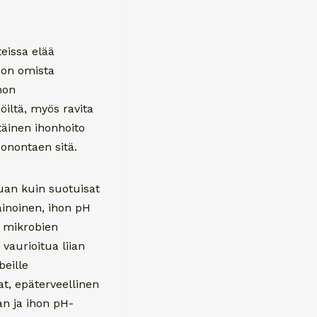
eissa elää
ihon omista
hon
öiltä, myös ravita
täinen ihonhoito
uonontaen sitä.
auan kuin suotuisat
painoinen, ihon pH
n mikrobien
vaurioitua liian
beille
vat, epäterveellinen
an ja ihon pH-