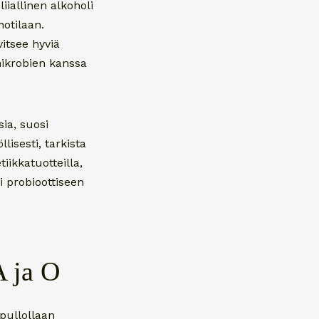
iiallinen alkoholi
notilaan.
vitsee hyviä
mikrobien kanssa
ia, suosi
lisesti, tarkista
iikkatuotteilla,
ti probioottiseen
A ja O
pullollaan