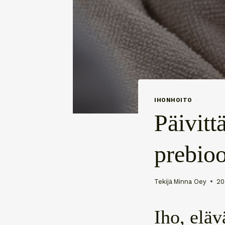
IHONHOITO
Päivitt
prebioo
Tekijä
Minna Oey
20
Iho, elä