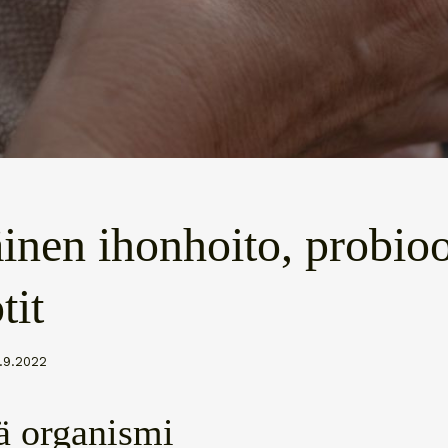
äinen ihonhoito, probioot
tit
.9.2022
vä organismi