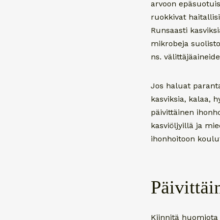
arvoon epäsuotuisas
ruokkivat haitalli
Runsaasti kasviksi
mikrobeja suolist
ns. välittäjäaineid
Jos haluat parant
kasviksia, kalaa, h
päivittäinen ihonh
kasviöljyillä ja mi
ihonhoitoon koulut
Päivittäi
Kiinnitä huomiota