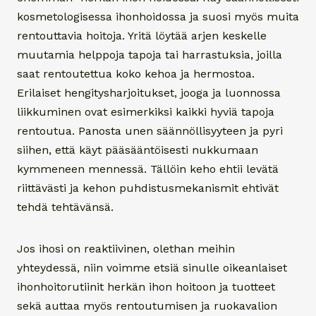
kosmetologisessa ihonhoidossa ja suosi myös muita
rentouttavia hoitoja. Yritä löytää arjen keskelle
muutamia helppoja tapoja tai harrastuksia, joilla
saat rentoutettua koko kehoa ja hermostoa.
Erilaiset hengitysharjoitukset, jooga ja luonnossa
liikkuminen ovat esimerkiksi kaikki hyviä tapoja
rentoutua. Panosta unen säännöllisyyteen ja pyri
siihen, että käyt pääsääntöisesti nukkumaan
kymmeneen mennessä. Tällöin keho ehtii levätä
riittävästi ja kehon puhdistusmekanismit ehtivät
tehdä tehtävänsä.
Jos ihosi on reaktiivinen, olethan meihin
yhteydessä, niin voimme etsiä sinulle oikeanlaiset
ihonhoitorutiinit herkän ihon hoitoon ja tuotteet
sekä auttaa myös rentoutumisen ja ruokavalion