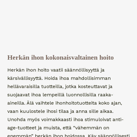
Herkän ihon kokonaisvaltainen hoito
Herkän ihon hoito vaatii säännöllisyyttä ja
kärsivällisyyttä. Hoida ihoa mahdollisimman
hellävaraisilla tuotteilla, jotka kosteuttavat ja
suojaavat ihoa lempeillä luonnollisilla raaka-
aineilla. Älä vaihtele ihonhoitotuotteita koko ajan,
vaan kuulostele ihosi tilaa ja anna sille aikaa.
Unohda myös voimakkaasti ihoa stimuloivat anti-
age-tuotteet ja muista, että “vähemmän on
enemmän” herkän ihon hoidossa. Käy säännöllisesti