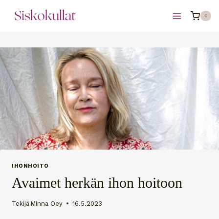
Siirry
0
sisältöön
IHONHOITO
Avaimet herkän ihon hoitoon
Tekijä
Minna Oey
16.5.2023