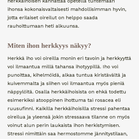
herkkäihoisen kannattaa opetella tuntemaan
ihonsa kokonaisvaltaisesti mahdollisimman hyvin,
jotta erilaiset oireilut on helppo saada
rauhoittumaan heti alkuunsa.
Miten ihon herkkyys näkyy?
Herkkä iho voi oireilla monin eri tavoin ja herkkyyttä
voi ilmaantua millä tahansa ihotyypillä. Iho voi
punoittaa, kihelmöidä, alkaa tuntua kiristävältä ja
kuivemmalta ja siihen voi ilmaantua myös pieniä
näppylöitä. Osalla herkkäihoisista on ehkä todettu
esimerkiksi atooppinen ihottuma tai rosacea eli
ruusufinni. Kaikilla herkkäihoisilla stressi pahentaa
oireilua ja yleensä jokin stressaava tilanne on myös
voinut alun perin laukaista ihon herkistymisen.
Stressi nimittäin saa hermostomme jännitystilaan,