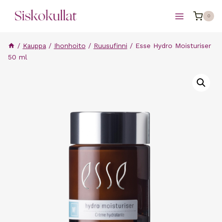
Siirry
0
sisältöön
/
Kauppa
/
Ihonhoito
/
Ruusufinni
/
Esse Hydro Moisturiser
50 ml