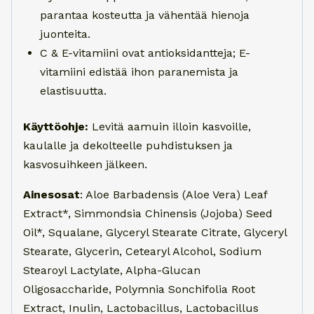
parantaa kosteutta ja vähentää hienoja
juonteita.
C & E-vitamiini ovat antioksidantteja; E-
vitamiini edistää ihon paranemista ja
elastisuutta.
Käyttöohje:
Levitä aamuin illoin kasvoille,
kaulalle ja dekolteelle puhdistuksen ja
kasvosuihkeen jälkeen.
Ainesosat
: Aloe Barbadensis (Aloe Vera) Leaf
Extract*, Simmondsia Chinensis (Jojoba) Seed
Oil*, Squalane, Glyceryl Stearate Citrate, Glyceryl
Stearate, Glycerin, Cetearyl Alcohol, Sodium
Stearoyl Lactylate, Alpha-Glucan
Oligosaccharide, Polymnia Sonchifolia Root
Extract, Inulin, Lactobacillus, Lactobacillus