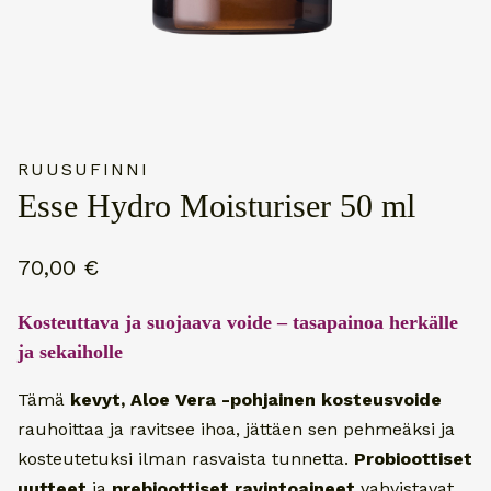
RUUSUFINNI
Esse Hydro Moisturiser 50 ml
70,00
€
Kosteuttava ja suojaava voide – tasapainoa herkälle
ja sekaiholle
Tämä
kevyt, Aloe Vera -pohjainen kosteusvoide
rauhoittaa ja ravitsee ihoa, jättäen sen pehmeäksi ja
kosteutetuksi ilman rasvaista tunnetta.
Probioottiset
uutteet
ja
prebioottiset ravintoaineet
vahvistavat