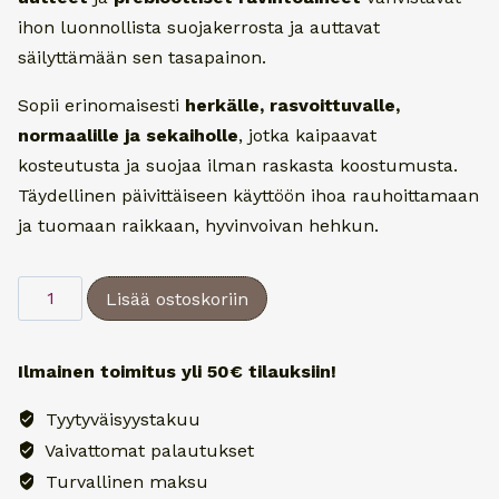
ihon luonnollista suojakerrosta ja auttavat
säilyttämään sen tasapainon.
Sopii erinomaisesti
herkälle, rasvoittuvalle,
normaalille ja sekaiholle
, jotka kaipaavat
kosteutusta ja suojaa ilman raskasta koostumusta.
Täydellinen päivittäiseen käyttöön ihoa rauhoittamaan
ja tuomaan raikkaan, hyvinvoivan hehkun.
Esse
Lisää ostoskoriin
Hydro
Moisturiser
Ilmainen toimitus yli 50€ tilauksiin!
50
ml
Tyytyväisyystakuu
määrä
Vaivattomat palautukset
Turvallinen maksu