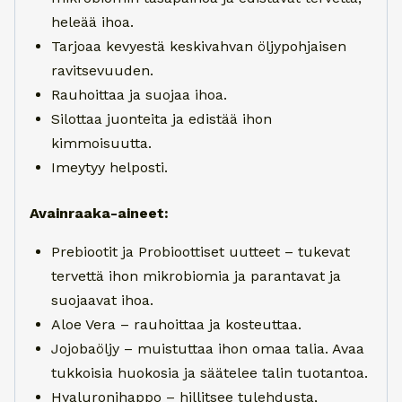
heleää ihoa.
Tarjoaa kevyestä keskivahvan öljypohjaisen
ravitsevuuden.
Rauhoittaa ja suojaa ihoa.
Silottaa juonteita ja edistää ihon
kimmoisuutta.
Imeytyy helposti.
Avainraaka-aineet:
Prebiootit ja Probioottiset uutteet – tukevat
tervettä ihon mikrobiomia ja parantavat ja
suojaavat ihoa.
Aloe Vera – rauhoittaa ja kosteuttaa.
Jojobaöljy – muistuttaa ihon omaa talia. Avaa
tukkoisia huokosia ja säätelee talin tuotantoa.
Hyaluronihappo – hillitsee tulehdusta,