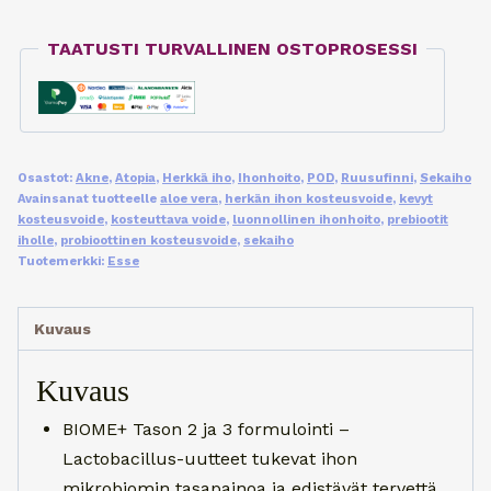
TAATUSTI TURVALLINEN OSTOPROSESSI
Osastot:
Akne
,
Atopia
,
Herkkä iho
,
Ihonhoito
,
POD
,
Ruusufinni
,
Sekaiho
Avainsanat tuotteelle
aloe vera
,
herkän ihon kosteusvoide
,
kevyt
kosteusvoide
,
kosteuttava voide
,
luonnollinen ihonhoito
,
prebiootit
iholle
,
probioottinen kosteusvoide
,
sekaiho
Tuotemerkki:
Esse
Kuvaus
Kuvaus
BIOME+ Tason 2 ja 3 formulointi –
Lactobacillus-uutteet tukevat ihon
mikrobiomin tasapainoa ja edistävät tervettä,