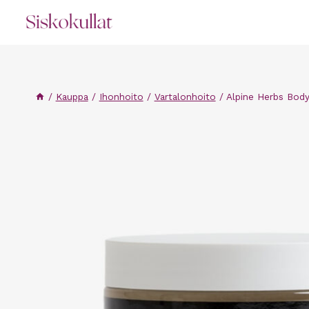
Siirry
sisältöön
/
Kauppa
/
Ihonhoito
/
Vartalonhoito
/
Alpine Herbs Body