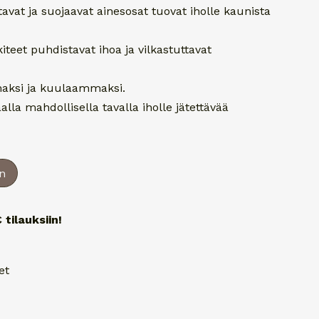
itavat ja suojaavat ainesosat tuovat iholle kaunista
iteet puhdistavat ihoa ja vilkastuttavat
maksi ja kuulaammaksi.
lla mahdollisella tavalla iholle jätettävää
in
 tilauksiin!
et