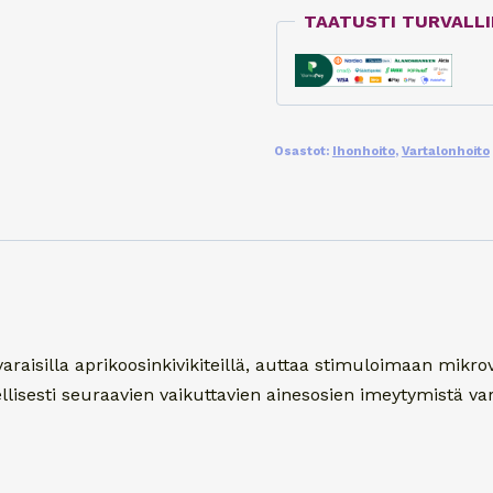
määrä
TAATUSTI TURVALL
Osastot:
Ihonhoito
,
Vartalonhoito
varaisilla aprikoosinkivikiteillä, auttaa stimuloimaan mik
lisesti seuraavien vaikuttavien ainesosien imeytymistä var