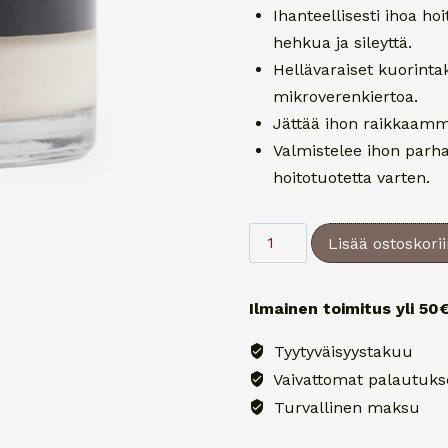
Ihanteellisesti ihoa ho
hehkua ja sileyttä.
Hellävaraiset kuorintak
mikroverenkiertoa.
Jättää ihon raikkaam
Valmistelee ihon parhaa
hoitotuotetta varten.
Alpine
Lisää ostoskori
Herbs
Body
Ilmainen toimitus yli 50€
Scrub
-
Tyytyväisyystakuu
vartalonkuorinta
Vaivattomat palautuks
250
Turvallinen maksu
ml