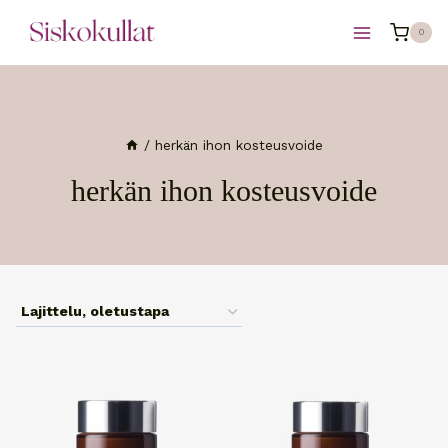
Siirry
0
sisältöön
/
herkän ihon kosteusvoide
herkän ihon kosteusvoide