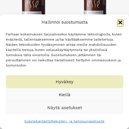
Hallinnoi suostumusta
Parhaan kokemuksen tarjoamiseksi käytämme teknologioita, kuten
evästeitä, tallentaaksemme ja/tai käyttääksemme laitetietoja.
Esse Hydro Moisturiser
Esse Nourish
Näiden tekniikoiden hyväksyminen antaa meille mahdollisuuden
käsitellä tietoja, kuten selauskäyttäytymistä tai yksilöllisiä
50 ml
Moisturiser 50 ml
tunnuksia tällä sivustolla. Suostumuksen jättäminen tai
70,00
€
76,70
€
peruuttaminen voi vaikuttaa haitallisesti tiettyihin ominaisuuksiin ja
toimintoihin.
Lisää
Lisää
ostoskoriin
ostoskoriin
Hyväksy
Kiellä
Näytä asetukset
Evästekäytäntö
Rekisteri- ja tietosuojaseloste