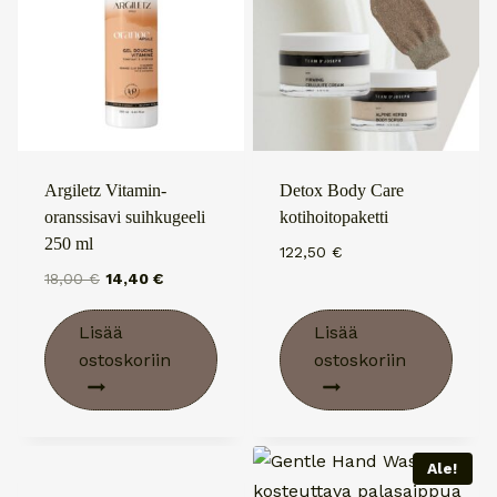
Argiletz Vitamin-
Detox Body Care
oranssisavi suihkugeeli
kotihoitopaketti
250 ml
122,50
€
Alkuperäinen
Nykyinen
18,00
€
14,40
€
hinta
hinta
oli:
on:
Lisää
Lisää
18,00 €.
14,40 €.
ostoskoriin
ostoskoriin
Ale!