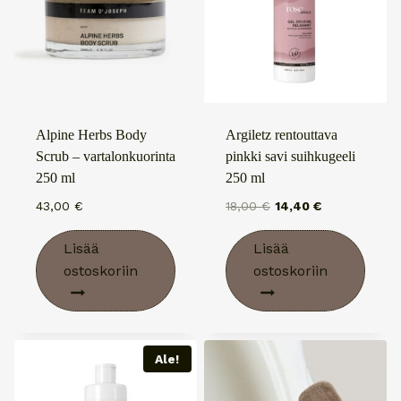
Alpine Herbs Body
Argiletz rentouttava
Scrub – vartalonkuorinta
pinkki savi suihkugeeli
250 ml
250 ml
Alkuperäinen
Nykyinen
43,00
€
18,00
€
14,40
€
hinta
hinta
oli:
on:
Lisää
Lisää
18,00 €.
14,40 €.
ostoskoriin
ostoskoriin
Ale!