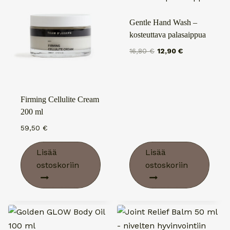
Gentle Hand Wash –
kosteuttava palasaippua
Alkuperäinen
Nykyinen
16,80
€
12,90
€
hinta
hinta
oli:
on:
16,80 €.
12,90 €.
Firming Cellulite Cream
200 ml
59,50
€
Lisää
Lisää
ostoskoriin
ostoskoriin