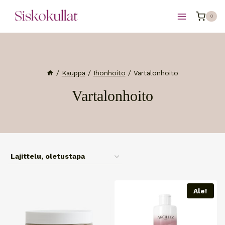
Siirry
0
sisältöön
/
Kauppa
/
Ihonhoito
/
Vartalonhoito
Vartalonhoito
Ale!