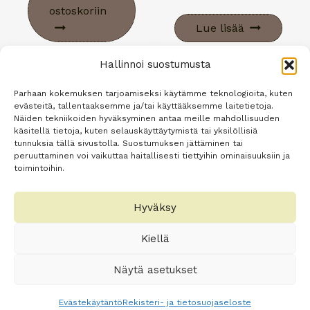
ostoskoriin
Lue lisää
Hallinnoi suostumusta
Ale!
Parhaan kokemuksen tarjoamiseksi käytämme teknologioita, kuten
evästeitä, tallentaaksemme ja/tai käyttääksemme laitetietoja.
Näiden tekniikoiden hyväksyminen antaa meille mahdollisuuden
käsitellä tietoja, kuten selauskäyttäytymistä tai yksilöllisiä
tunnuksia tällä sivustolla. Suostumuksen jättäminen tai
Virkistävä ja ihoa hellivä
peruuttaminen voi vaikuttaa haitallisesti tiettyihin ominaisuuksiin ja
kiinteä pesupala –
toimintoihin.
ZERO WAIST
Alkuperäinen
Nykyinen
20,00
€
12,90
€
Hyväksy
hinta
hinta
oli:
on:
Lisää
Kiellä
20,00 €.
12,90 €.
ostoskoriin
Näytä asetukset
Evästekäytäntö
Rekisteri- ja tietosuojaseloste