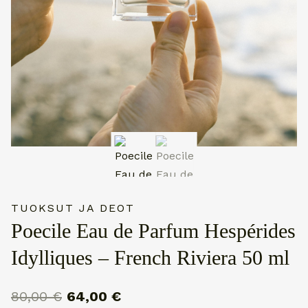
TUOKSUT JA DEOT
Poecile Eau de Parfum Hespérides
Idylliques – French Riviera 50 ml
Alkuperäinen
Nykyinen
80,00
€
64,00
€