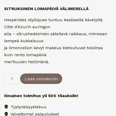
hinta
hinta
SITRUKSINEN LOMAPÄIVÄ VÄLIMERELLÄ
oli:
on:
Hespérides Idylliques tuntuu kesäiseltä kävelyltä
80,00 €.
64,00 €.
Côte d’Azurin auringon
alla – sitrushedelmien säteilevä raikkaus, mimosan
lempeä kukkaisuus
ja limoncellon kevyt makeus kietoutuvat toisiinsa
kuin rento lomapäivä
merituulen hellimänä.
Poecile
Lisää ostoskoriin
Eau
de
Ilmainen toimitus yli 50€ tilauksiin!
Parfum
Hespérides
Tyytyväisyystakuu
Idylliques
Vaivattomat palautukset