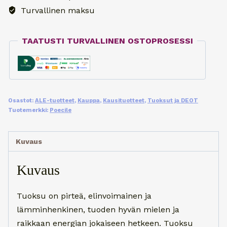
-
Turvallinen maksu
French
Riviera
TAATUSTI TURVALLINEN OSTOPROSESSI
50
ml
määrä
Osastot:
ALE-tuotteet
,
Kauppa
,
Kausituotteet
,
Tuoksut ja DEOT
Tuotemerkki:
Poecile
Kuvaus
Kuvaus
Tuoksu on pirteä, elinvoimainen ja
lämminhenkinen, tuoden hyvän mielen ja
raikkaan energian jokaiseen hetkeen. Tuoksu