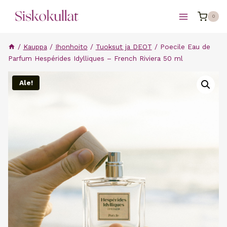
Siirry
0
sisältöön
/
Kauppa
/
Ihonhoito
/
Tuoksut ja DEOT
/
Poecile Eau de
Parfum Hespérides Idylliques – French Riviera 50 ml
Ale!