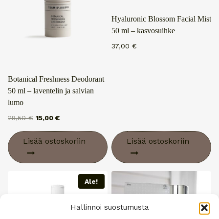
Hyaluronic Blossom Facial Mist
50 ml – kasvosuihke
37,00
€
Botanical Freshness Deodorant
50 ml – laventelin ja salvian
lumo
Alkuperäinen
Nykyinen
28,50
€
15,00
€
hinta
hinta
oli:
on:
Lisää ostoskoriin
Lisää ostoskoriin
28,50 €.
15,00 €.
Ale!
Hallinnoi suostumusta