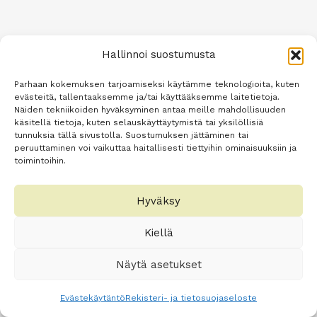
a
a
n
Hallinnoi suostumusta
Parhaan kokemuksen tarjoamiseksi käytämme teknologioita, kuten
evästeitä, tallentaaksemme ja/tai käyttääksemme laitetietoja.
Näiden tekniikoiden hyväksyminen antaa meille mahdollisuuden
käsitellä tietoja, kuten selauskäyttäytymistä tai yksilöllisiä
tunnuksia tällä sivustolla. Suostumuksen jättäminen tai
peruuttaminen voi vaikuttaa haitallisesti tiettyihin ominaisuuksiin ja
toimintoihin.
Hyväksy
Kiellä
Näytä asetukset
Evästekäytäntö
Rekisteri- ja tietosuojaseloste