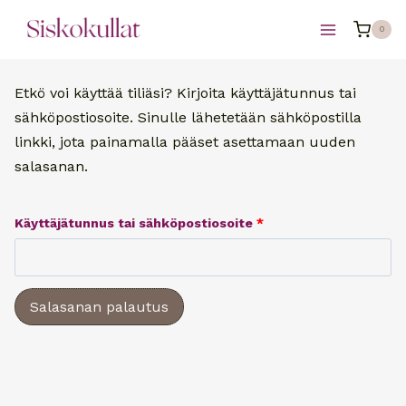
Siirry
0
sisältöön
Etkö voi käyttää tiliäsi? Kirjoita käyttäjätunnus tai
sähköpostiosoite. Sinulle lähetetään sähköpostilla
linkki, jota painamalla pääset asettamaan uuden
salasanan.
V
Käyttäjätunnus tai sähköpostiosoite
*
a
a
Salasanan palautus
d
i
t