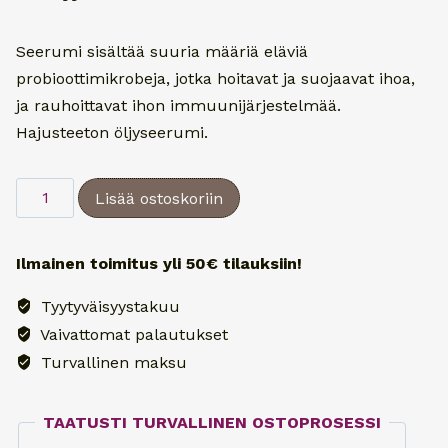
Seerumi sisältää suuria määriä eläviä
probioottimikrobeja, jotka hoitavat ja suojaavat ihoa,
ja rauhoittavat ihon immuunijärjestelmää.
Hajusteeton öljyseerumi.
Esse
Lisää ostoskoriin
Sensitive
Serum
Ilmainen toimitus yli 50€ tilauksiin!
15
ml
Tyytyväisyystakuu
määrä
Vaivattomat palautukset
Turvallinen maksu
TAATUSTI TURVALLINEN OSTOPROSESSI