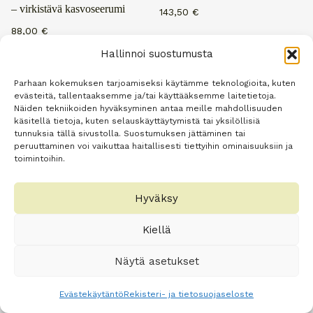
– virkistävä kasvoseerumi
143,50
€
88,00
€
Hallinnoi suostumusta
Lisää ostoskoriin
Lisää ostoskoriin
Parhaan kokemuksen tarjoamiseksi käytämme teknologioita, kuten
evästeitä, tallentaaksemme ja/tai käyttääksemme laitetietoja.
Näiden tekniikoiden hyväksyminen antaa meille mahdollisuuden
käsitellä tietoja, kuten selauskäyttäytymistä tai yksilöllisiä
tunnuksia tällä sivustolla. Suostumuksen jättäminen tai
peruuttaminen voi vaikuttaa haitallisesti tiettyihin ominaisuuksiin ja
toimintoihin.
Hydrating Eye Cream 15 ml
Pure Micellar Cleansing Water
200 ml – misellivesi
58,50
€
Hyväksy
37,00
€
Kiellä
Lisää ostoskoriin
Lisää ostoskoriin
Näytä asetukset
Evästekäytäntö
Rekisteri- ja tietosuojaseloste