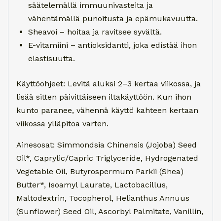
säätelemällä immuunivasteita ja
vähentämällä punoitusta ja epämukavuutta.
Sheavoi – hoitaa ja ravitsee syvältä.
E-vitamiini – antioksidantti, joka edistää ihon
elastisuutta.
Käyttöohjeet: Levitä aluksi 2–3 kertaa viikossa, ja
lisää sitten päivittäiseen iltakäyttöön. Kun ihon
kunto paranee, vähennä käyttö kahteen kertaan
viikossa ylläpitoa varten.
Ainesosat: Simmondsia Chinensis (Jojoba) Seed
Oil*, Caprylic/Capric Triglyceride, Hydrogenated
Vegetable Oil, Butyrospermum Parkii (Shea)
Butter*, Isoamyl Laurate, Lactobacillus,
Maltodextrin, Tocopherol, Helianthus Annuus
(Sunflower) Seed Oil, Ascorbyl Palmitate, Vanillin,