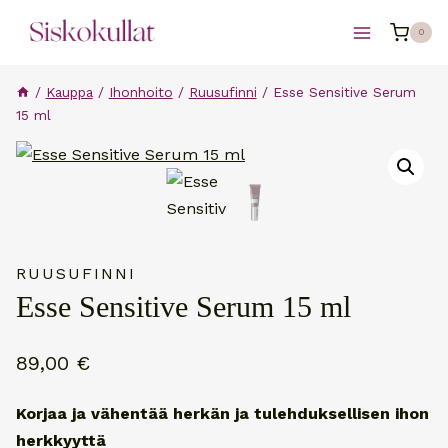
Siirry
0
sisältöön
/
Kauppa
/
Ihonhoito
/
Ruusufinni
/
Esse Sensitive Serum
15 ml
RUUSUFINNI
Esse Sensitive Serum 15 ml
89,00
€
Korjaa ja vähentää herkän ja tulehduksellisen ihon
herkkyyttä