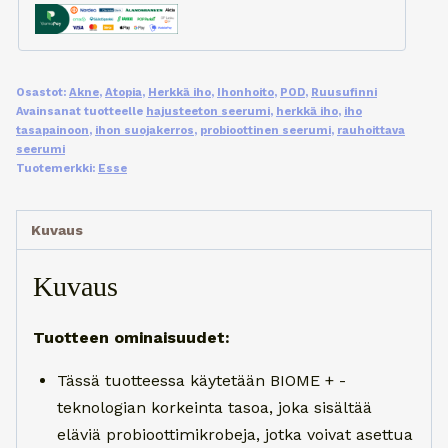
Osastot:
Akne
,
Atopia
,
Herkkä iho
,
Ihonhoito
,
POD
,
Ruusufinni
Avainsanat tuotteelle
hajusteeton seerumi
,
herkkä iho
,
iho
tasapainoon
,
ihon suojakerros
,
probioottinen seerumi
,
rauhoittava
seerumi
Tuotemerkki:
Esse
Kuvaus
Kuvaus
Tuotteen ominaisuudet:
Tässä tuotteessa käytetään BIOME + -
teknologian korkeinta tasoa, joka sisältää
eläviä probioottimikrobeja, jotka voivat asettua