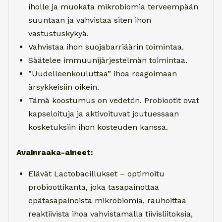
iholle ja muokata mikrobiomia terveempään
suuntaan ja vahvistaa siten ihon
vastustuskykyä.
Vahvistaa ihon suojabarriäärin toimintaa.
Säätelee immuunijärjestelmän toimintaa.
”Uudelleenkouluttaa” ihoa reagoimaan
ärsykkeisiin oikein.
Tämä koostumus on vedetön. Probiootit ovat
kapseloituja ja aktivoituvat joutuessaan
kosketuksiin ihon kosteuden kanssa.
Avainraaka-aineet:
Elävät Lactobacillukset – optimoitu
probioottikanta, joka tasapainottaa
epätasapainoista mikrobiomia, rauhoittaa
reaktiivista ihoa vahvistamalla tiivisliitoksia,