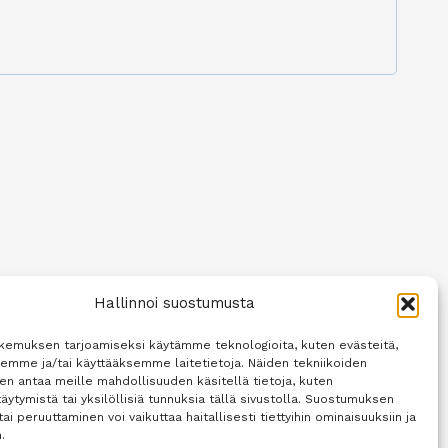
Hallinnoi suostumusta
kemuksen tarjoamiseksi käytämme teknologioita, kuten evästeitä,
semme ja/tai käyttääksemme laitetietoja. Näiden tekniikoiden
n antaa meille mahdollisuuden käsitellä tietoja, kuten
äytymistä tai yksilöllisiä tunnuksia tällä sivustolla. Suostumuksen
tai peruuttaminen voi vaikuttaa haitallisesti tiettyihin ominaisuuksiin ja
.