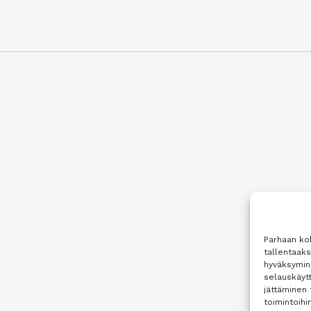
Parhaan ko
tallentaak
hyväksymine
selauskäytt
jättäminen 
toimintoihin