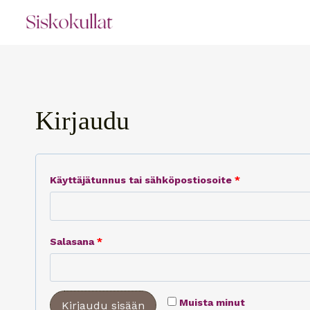
Siirry
sisältöön
Kirjaudu
V
Käyttäjätunnus tai sähköpostiosoite
*
a
a
V
Salasana
*
d
a
i
a
t
Muista minut
Kirjaudu sisään