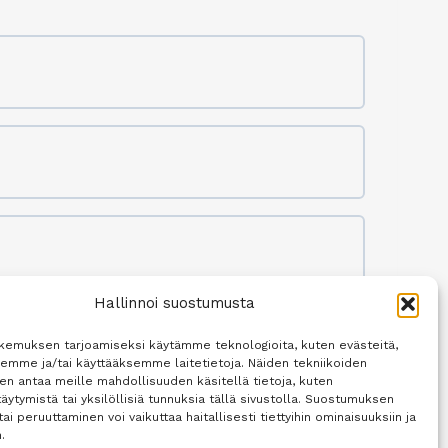
0% SUORITETTU
0/0 osiota
0% SUORITETTU
0/0 osiota
Hallinnoi suostumusta
0% SUORITETTU
0/0 osiota
kemuksen tarjoamiseksi käytämme teknologioita, kuten evästeitä,
semme ja/tai käyttääksemme laitetietoja. Näiden tekniikoiden
n antaa meille mahdollisuuden käsitellä tietoja, kuten
äytymistä tai yksilöllisiä tunnuksia tällä sivustolla. Suostumuksen
0% SUORITETTU
0/0 osiota
tai peruuttaminen voi vaikuttaa haitallisesti tiettyihin ominaisuuksiin ja
.