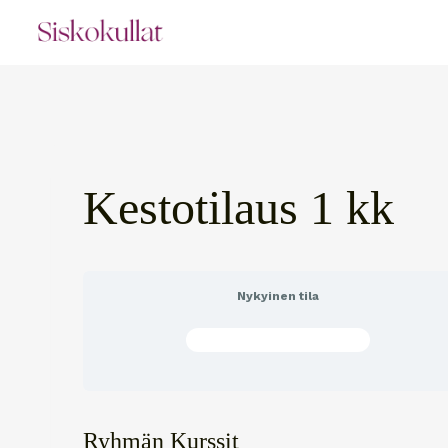
Siirry
sisältöön
Kestotilaus 1 kk
Nykyinen tila
ET OLE LIITTYNYT VIELÄ
Ryhmän Kurssit