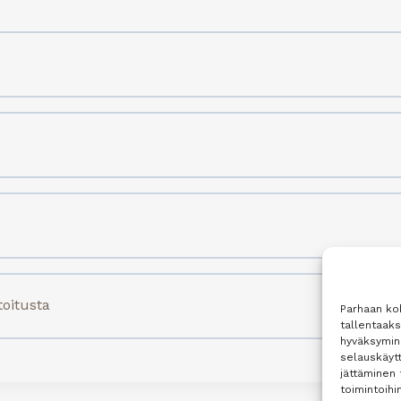
toitusta
Parhaan ko
tallentaak
hyväksymine
selauskäytt
jättäminen 
toimintoihin