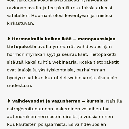
ravinnon avulla ja tee pieniä muutoksia arkeesi
vähitellen. Huomaat olosi keventyvän ja mielesi
kirkastuvan.
❥
Hormonirallia kaiken ikää – menopaussiajan
tietopaketin
avulla ymmärrät vaihdevuosiajan
hormonimyräkän syyt ja seuraukset. Tietopaketti
sisältää kaksi tuhtia webinaaria. Koska tietopaketit
ovat laajoja ja yksityiskohtaisia, parhaimman
hyödyn saat kun kuuntelet webinaareja aika ajoin
uudestaan.
❥
Vaihdevuodet ja vagushermo – kurssin.
Naisilla
estrogeenituotannon laskeminen voi aiheuttaa
autonomisen hermoston oireita jo vuosia ennen
kuukautisten poisjäämistä. Esivaihdevuosien