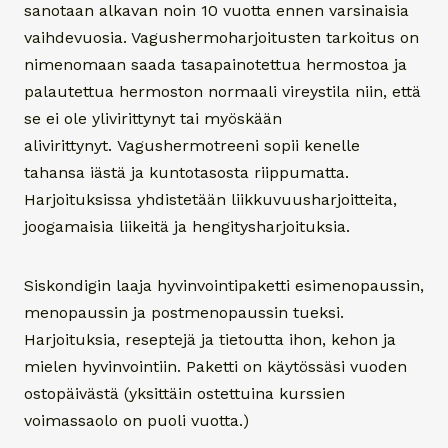
sanotaan alkavan noin 10 vuotta ennen varsinaisia
vaihdevuosia. Vagushermoharjoitusten tarkoitus on
nimenomaan saada tasapainotettua hermostoa ja
palautettua hermoston normaali vireystila niin, että
se ei ole ylivirittynyt tai myöskään
alivirittynyt. Vagushermotreeni sopii kenelle
tahansa iästä ja kuntotasosta riippumatta.
Harjoituksissa yhdistetään liikkuvuusharjoitteita,
joogamaisia liikeitä ja hengitysharjoituksia.
Siskondigin laaja hyvinvointipaketti esimenopaussin,
menopaussin ja postmenopaussin tueksi.
Harjoituksia, reseptejä ja tietoutta ihon, kehon ja
mielen hyvinvointiin. Paketti on käytössäsi vuoden
ostopäivästä (yksittäin ostettuina kurssien
voimassaolo on puoli vuotta.)