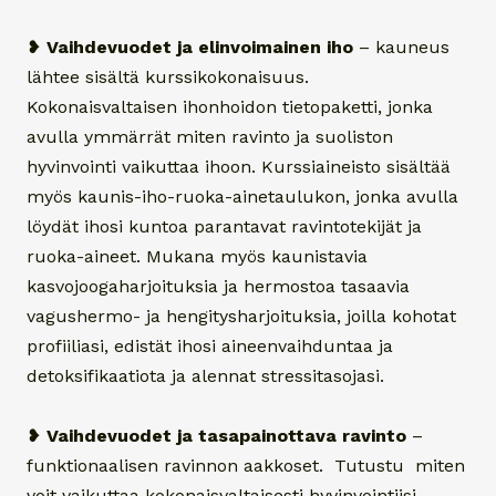
❥
Vaihdevuodet ja elinvoimainen iho
– kauneus
lähtee sisältä kurssikokonaisuus.
Kokonaisvaltaisen ihonhoidon tietopaketti, jonka
avulla ymmärrät miten ravinto ja suoliston
hyvinvointi vaikuttaa ihoon. Kurssiaineisto sisältää
myös kaunis-iho-ruoka-ainetaulukon, jonka avulla
löydät ihosi kuntoa parantavat ravintotekijät ja
ruoka-aineet. Mukana myös kaunistavia
kasvojoogaharjoituksia ja hermostoa tasaavia
vagushermo- ja hengitysharjoituksia, joilla kohotat
profiiliasi, edistät ihosi aineenvaihduntaa ja
detoksifikaatiota ja alennat stressitasojasi.
❥
Vaihdevuodet ja tasapainottava ravinto
–
funktionaalisen ravinnon aakkoset. Tutustu miten
voit vaikuttaa kokonaisvaltaisesti hyvinvointiisi