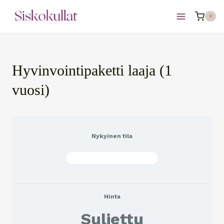
Siirry
0
sisältöön
Hyvinvointipaketti laaja (1
vuosi)
Nykyinen tila
ET OLE LIITTYNYT VIELÄ
Hinta
Suljettu