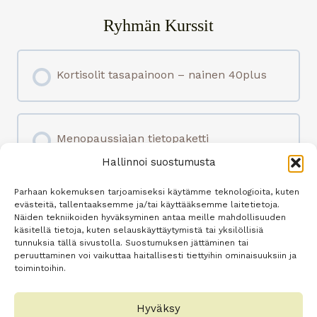
Ryhmän Kurssit
Kortisolit tasapainoon – nainen 40plus
KURSSI EDISTYMISTÄ
0% SUORITETTU
0/0 osiota
Menopaussiajan tietopaketti
Hallinnoi suostumusta
KURSSI EDISTYMISTÄ
Parhaan kokemuksen tarjoamiseksi käytämme teknologioita, kuten
0% SUORITETTU
0/0 osiota
Siskonlabrat webinaari – yksilöllistä
evästeitä, tallentaaksemme ja/tai käyttääksemme laitetietoja.
Näiden tekniikoiden hyväksyminen antaa meille mahdollisuuden
kartoitusta
käsitellä tietoja, kuten selauskäyttäytymistä tai yksilöllisiä
tunnuksia tällä sivustolla. Suostumuksen jättäminen tai
peruuttaminen voi vaikuttaa haitallisesti tiettyihin ominaisuuksiin ja
toimintoihin.
KURSSI EDISTYMISTÄ
0% SUORITETTU
0/0 osiota
Tasapainottava ravinto – nainen 40plus
Hyväksy