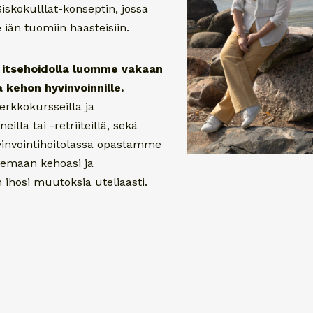
skokulllat-konseptin, jossa
än tuomiin haasteisiin.
ä itsehoidolla luomme vakaan
a kehon hyvinvoinnille.
erkkokursseilla ja
eilla tai -retriiteillä, sekä
vinvointihoitolassa opastamme
lemaan kehoasi ja
 ihosi muutoksia uteliaasti.