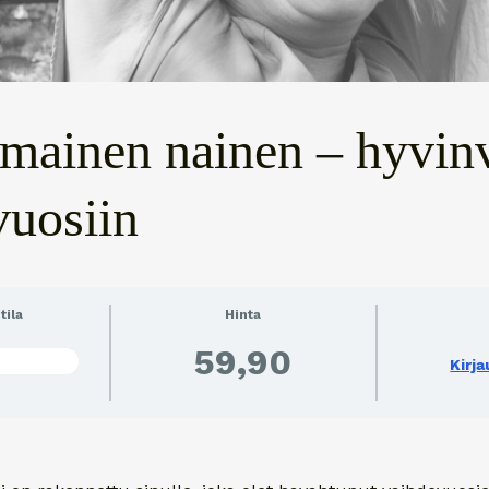
imainen nainen – hyvinv
vuosiin
tila
Hinta
59,90
NYT VIELÄ
Kirj