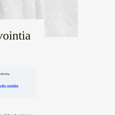
ointia
Aloita
audu sisään