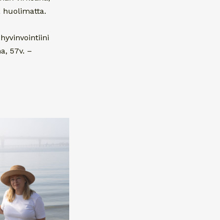
 huolimatta.
hyvinvointiini
a, 57v. –