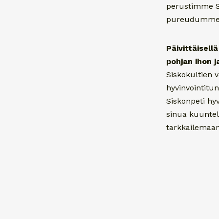
perustimme Si
pureudumme i
Päivittäisell
pohjan ihon j
Siskokultien v
hyvinvointitunn
Siskonpeti hy
sinua kuunte
tarkkailemaan