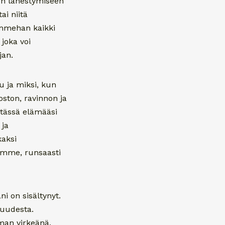
en lähestymiseen
ai niitä
lemmehan kaikki
 joka voi
jan.
u ja miksi, kun
ston, ravinnon ja
 tässä elämääsi
 ja
kaksi
ömme, runsaasti
i on sisältynyt.
tuudesta.
man virkeänä,