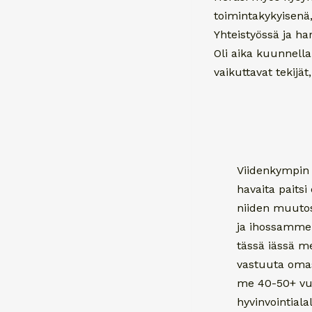
toimintakykyisenä
Yhteistyössä ja h
Oli aika kuunnella
vaikuttavat tekijä
Viidenkympin
havaita paits
niiden muuto
ja ihossamme
tässä iässä m
vastuuta omas
me 40-50+ vuo
hyvinvointiala