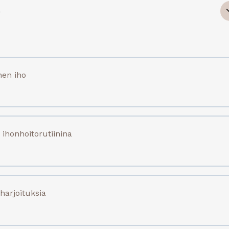
ö
nen iho
 ihonhoitorutiinina
harjoituksia