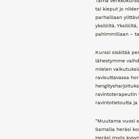
Tämä verkkokurssi
tai kieput jo niid
parhaillaan ylitt
yksilöitä. Yksilöit
pahimmillaan – ta
Kurssi sisältää pe
lähestymme vaihde
mielen vaikutuksi
ravisuttavassa hor
hengitysharjoituksi
ravintoterapeutin
ravintotietoutta j
“Muutama vuosi si
Samalla heräsi ko
Heräsi myös kysym