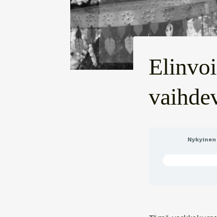
Elinvo
vaihde
Nykyinen 
ET OLE LIITTY