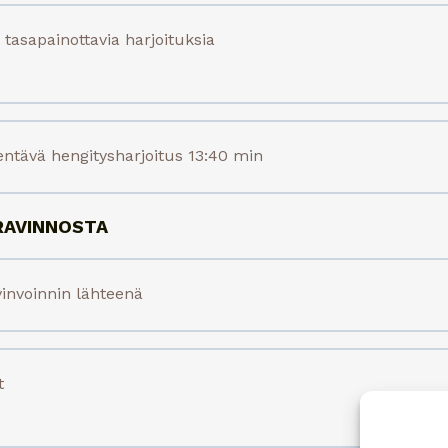
tasapainottavia harjoituksia
jentävä hengitysharjoitus 13:40 min
RAVINNOSTA
vinvoinnin lähteenä
t