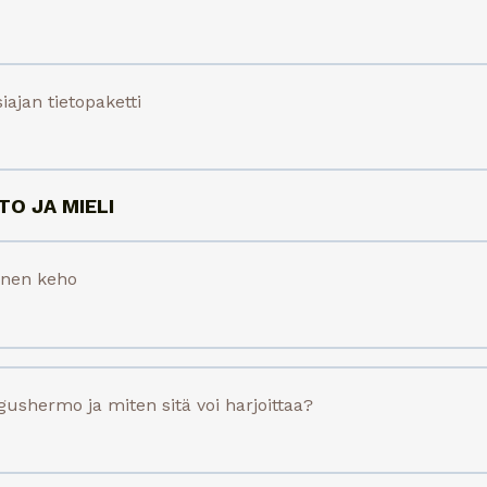
ajan tietopaketti
O JA MIELI
inen keho
gushermo ja miten sitä voi harjoittaa?