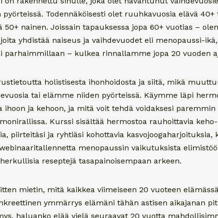
 on rakennettu sinulle, joka olet havahtunut vaihdevuosi
en pyörteissä. Todennäköisesti olet ruuhkavuosia elävä 40+ t
ävä 50+ nainen. Joissain tapauksessa jopa 60+ vuotias – o
ä, joita yhdistää naiseus ja vaihdevuodet eli menopaussi-ikä,
i parhaimmillaan – kulkea rinnallamme jopa 20 vuoden a
rustietoutta holistisesta ihonhoidosta ja siitä, mikä muuttu
vuosia tai elämme niiden pyörteissä. Käymme läpi hermo
a ihoon ja kehoon, ja mitä voit tehdä voidaksesi paremmin
monirallissa. Kurssi sisältää hermostoa rauhoittavia keho-
a, piirteitäsi ja ryhtiäsi kohottavia kasvojoogaharjoituksia, 
 webinaaritallennetta menopaussin vaikutuksista elimistö
a herkullisia reseptejä tasapainoisempaan arkeen.
tten mietin, mitä kaikkea viimeiseen 20 vuoteen elämässän
nkreettinen ymmärrys elämäni tähän astisen aikajanan pi
ys, haluanko elää vielä seuraavat 20 vuotta mahdollisim