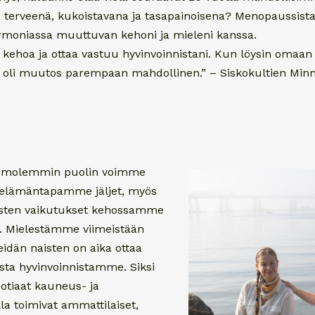
, terveenä, kukoistavana ja tasapainoisena? Menopaussista
armoniassa muuttuvan kehoni ja mieleni kanssa.
 kehoa ja ottaa vastuu hyvinvoinnistani. Kun löysin omaan 
t, oli muutos parempaan mahdollinen.” – Siskokultien Minn
 molemmin puolin voimme
i elämäntapamme jäljet, myös
sten vaikutukset kehossamme
. Mielestämme viimeistään
eidän naisten on aika ottaa
ta hyvinvoinnistamme. Siksi
tiaat kauneus- ja
lla toimivat ammattilaiset,