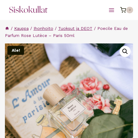
Siirry
0
sisältöön
/
Kauppa
/
Ihonhoito
/
Tuoksut ja DEOT
/
Poecile Eau de
Parfum Rose Lutèce – Paris 50ml
Ale!