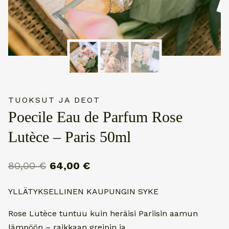
TUOKSUT JA DEOT
Poecile Eau de Parfum Rose
Lutèce – Paris 50ml
Alkuperäinen
Nykyinen
80,00
€
64,00
€
hinta
hinta
YLLÄTYKSELLINEN KAUPUNGIN SYKE
oli:
on:
Rose Lutèce tuntuu kuin heräisi Pariisin aamun
80,00 €.
64,00 €.
lämpöön – raikkaan greipin ja