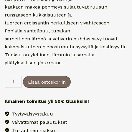
kaakaon makea pehmeys sulautuvat ruusun
runsaaseen kukkaisuuteen ja
tuoreen croissantin herkulliseen vivahteeseen.
Pohjalla santelipuu, tupakan
samettinen lämpö ja vetiverin puhdas sävy tuovat
kokonaisuuteen hienostunutta syvyyttä ja kestävyyttä.
Tuoksu on ylellinen, lämmin ja samalla
yllätyksellisen gourmand.
Poecile
Lisää ostoskoriin
Eau
de
Ilmainen toimitus yli 50€ tilauksiin!
Parfum
Rose
Tyytyväisyystakuu
Lutèce
Vaivattomat palautukset
-
Turvallinen maksu