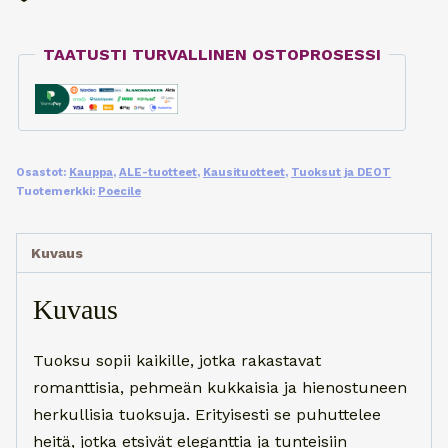
Paris
50ml
TAATUSTI TURVALLINEN OSTOPROSESSI
määrä
Osastot:
Kauppa
,
ALE-tuotteet
,
Kausituotteet
,
Tuoksut ja DEOT
Tuotemerkki:
Poecile
Kuvaus
Kuvaus
Tuoksu sopii kaikille, jotka rakastavat
romanttisia, pehmeän kukkaisia ja hienostuneen
herkullisia tuoksuja. Erityisesti se puhuttelee
heitä, jotka etsivät eleganttia ja tunteisiin