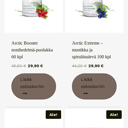
Arctic Booster
Arctic Extreme –
nonihedelmä-puolukka
mustikka ja
60 kpl
spiruliinalevä 100 kpl
Alkuperäinen
Nykyinen
Alkuperäinen
Nykyinen
45,50
€
29,90
€
44,20
€
29,90
€
hinta
hinta
hinta
hinta
oli:
on:
oli:
on:
Lisää
Lisää
45,50 €.
29,90 €.
44,20 €.
29,90 €.
ostoskoriin
ostoskoriin
Ale!
Ale!