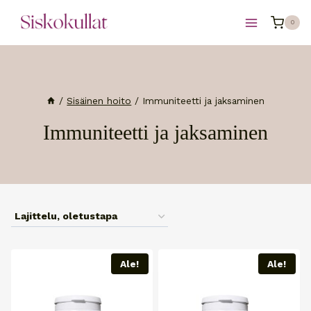
Siirry
0
sisältöön
/
Sisäinen hoito
/
Immuniteetti ja jaksaminen
Immuniteetti ja jaksaminen
Ale!
Ale!