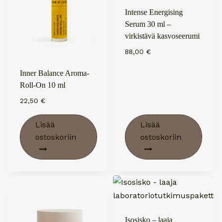
Intense Energising
Serum 30 ml –
virkistävä kasvoseerumi
88,00
€
Inner Balance Aroma-
Roll-On 10 ml
22,50
€
Lisää
Lisää
ostoskoriin
ostoskoriin
Isosisko – laaja