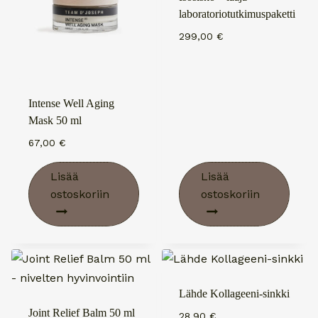
laboratoriotutkimuspaketti
299,00
€
Intense Well Aging
Mask 50 ml
67,00
€
Lisää
Lisää
ostoskoriin
ostoskoriin
Lähde Kollageeni-sinkki
Joint Relief Balm 50 ml
28,90
€