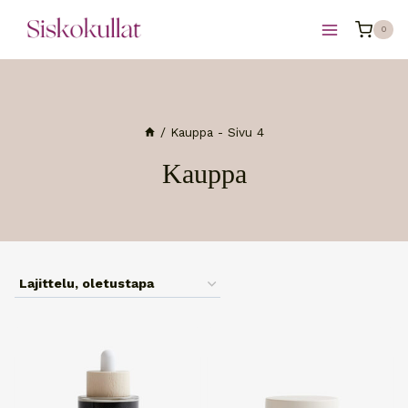
Siirry
0
sisältöön
/
Kauppa
- Sivu 4
Kauppa