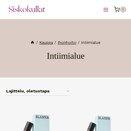
Siirry
0
sisältöön
/
Kauppa
/
Ihonhoito
/
Intiimialue
Intiimialue