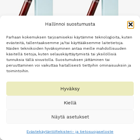
Hallinnoi suostumusta
Parhaan kokemuksen tarjoamiseksi käytämme teknologioita, kuten
evästeitä, tallentaaksemme ja/tai käyttääksemme laitetietoja.
Blanket Etna – hoitava
Blanket Glisa –
Näiden tekniikoiden hyväksyminen antaa meille mahdollisuuden
käsitellä tietoja, kuten selauskäyttäytymistä tai yksilöllisiä
CBD-liukuvoide 50ml
pitkäkestoinen CBD
tunnuksia tällä sivustolla. Suostumuksen jättäminen tai
liukuvoide 50ml
24,90
€
peruuttaminen voi vaikuttaa haitallisesti tiettyihin ominaisuuksiin ja
toimintoihin.
24,90
€
Lisää
Lisää
Hyväksy
ostoskoriin
ostoskoriin
Kiellä
Näytä asetukset
Evästekäytäntö
Rekisteri- ja tietosuojaseloste