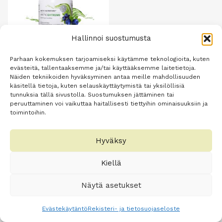
Hallinnoi suostumusta
Parhaan kokemuksen tarjoamiseksi käytämme teknologioita, kuten
evästeitä, tallentaaksemme ja/tai käyttääksemme laitetietoja.
Arctic Extreme –
Näiden tekniikoiden hyväksyminen antaa meille mahdollisuuden
käsitellä tietoja, kuten selauskäyttäytymistä tai yksilöllisiä
mustikka ja
tunnuksia tällä sivustolla. Suostumuksen jättäminen tai
spiruliinalevä 100 kpl
peruuttaminen voi vaikuttaa haitallisesti tiettyihin ominaisuuksiin ja
toimintoihin.
Alkuperäinen
Nykyinen
44,20
€
29,90
€
hinta
hinta
oli:
on:
Lisää
Hyväksy
44,20 €.
29,90 €.
ostoskoriin
Kiellä
Näytä asetukset
Evästekäytäntö
Rekisteri- ja tietosuojaseloste