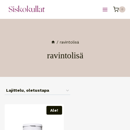
Siirry
0
sisältöön
/
ravintolisä
ravintolisä
Ale!