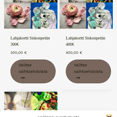
Voit
Voit
tehdä
tehdä
valinnat
valinnat
tuotteen
tuotteen
sivulla.
sivulla.
Lahjakortti Siskonpetiin
Lahjakortti Siskonpetiin
300€
400€
300,00
€
400,00
€
Valitse
Valitse
vaihtoehdoista
vaihtoehdoista
Tällä
Tällä
tuotteella
tuotteella
on
on
useampi
useampi
muunnelma.
muunnelma.