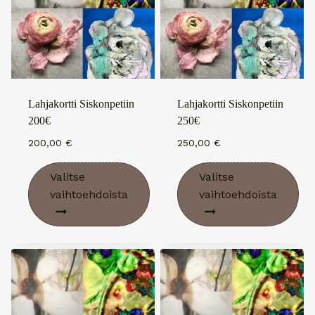
Voit
Voit
tehdä
tehdä
valinnat
valinnat
tuotteen
tuotteen
sivulla.
sivulla.
Lahjakortti Siskonpetiin
Lahjakortti Siskonpetiin
200€
250€
200,00
€
250,00
€
Valitse
Valitse
vaihtoehdoista
vaihtoehdoista
Tällä
Tällä
tuotteella
tuotteella
on
on
useampi
useampi
muunnelma.
muunnelma.