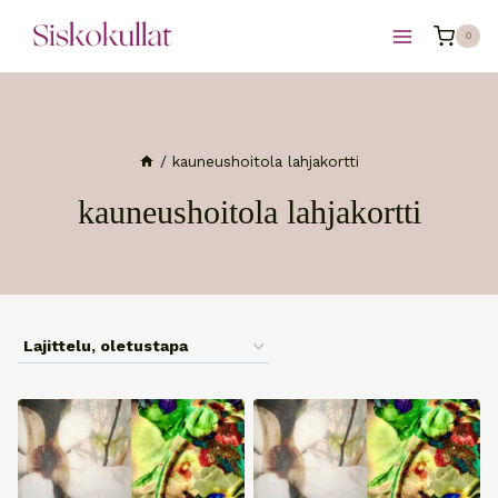
Siirry
0
sisältöön
/
kauneushoitola lahjakortti
kauneushoitola lahjakortti