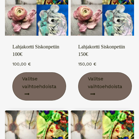
Lahjakortti Siskonpetiin
Lahjakortti Siskonpetiin
100€
150€
100,00
€
150,00
€
Valitse
Valitse
vaihtoehdoista
vaihtoehdoista
Tällä
Tällä
tuotteella
tuotteella
on
on
useampi
useampi
muunnelma.
muunnelma.