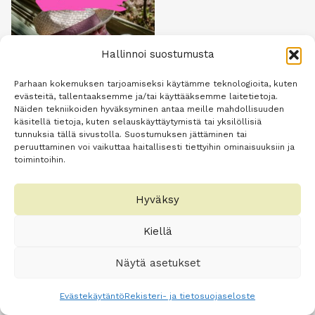
Hallinnoi suostumusta
Parhaan kokemuksen tarjoamiseksi käytämme teknologioita, kuten
evästeitä, tallentaaksemme ja/tai käyttääksemme laitetietoja.
Menopaussitietopaketti
Näiden tekniikoiden hyväksyminen antaa meille mahdollisuuden
käsitellä tietoja, kuten selauskäyttäytymistä tai yksilöllisiä
– juurisyistä oivalluksiin
tunnuksia tällä sivustolla. Suostumuksen jättäminen tai
69,90
€
peruuttaminen voi vaikuttaa haitallisesti tiettyihin ominaisuuksiin ja
toimintoihin.
Lisää
ostoskoriin
Hyväksy
Kiellä
Näytä asetukset
Evästekäytäntö
Rekisteri- ja tietosuojaseloste