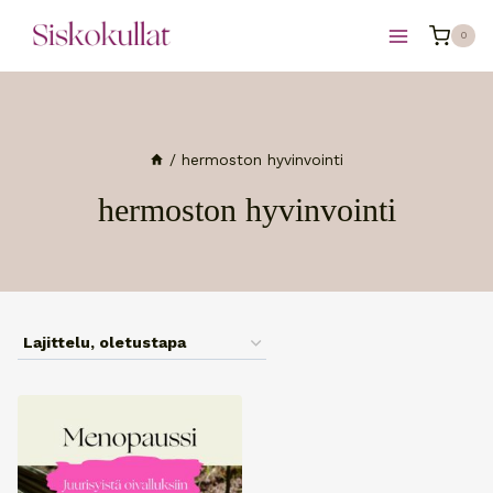
Siirry
0
sisältöön
/
hermoston hyvinvointi
hermoston hyvinvointi