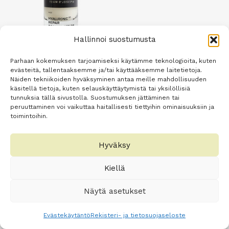
Hallinnoi suostumusta
Parhaan kokemuksen tarjoamiseksi käytämme teknologioita, kuten
evästeitä, tallentaaksemme ja/tai käyttääksemme laitetietoja.
Hyaluronic Repair
Näiden tekniikoiden hyväksyminen antaa meille mahdollisuuden
käsitellä tietoja, kuten selauskäyttäytymistä tai yksilöllisiä
Booster Serum 30 ml
tunnuksia tällä sivustolla. Suostumuksen jättäminen tai
143,50
€
peruuttaminen voi vaikuttaa haitallisesti tiettyihin ominaisuuksiin ja
toimintoihin.
Lisää
ostoskoriin
Hyväksy
Kiellä
Näytä asetukset
Evästekäytäntö
Rekisteri- ja tietosuojaseloste