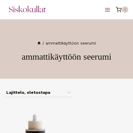
Siirry
0
sisältöön
/
ammattikäyttöön seerumi
ammattikäyttöön seerumi