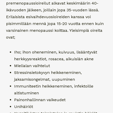
premenopaussioireilut alkavat keskimäärin 40-
ikävuoden jälkeen, joillain jopa 35-vuoden iässä.
Erilaisista esivaihdevuosioireiden kanssa voi
pisimmillään mennä jopa 15-20 vuotta ennen kuin
varsinainen menopaussi koittaa. Yleisimpiä oireita
ovat;
Iho; ihon oheneminen, kuivuus, lisääntyvät
herkkyysreaktiot, rosacea, aikuisiän akne
Mielialan vaihtelut
Stressinsietokyvyn heikkeneminen,
jaksamisongelmat, uupuminen
Immuniteetin heikkeneminen, infektoille
altistuminen
Painonhallinnan vaikeudet
Unihäiriöt