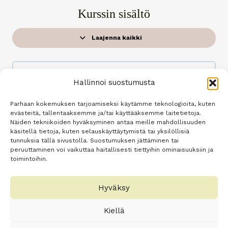
Kurssin sisältö
Laajenna kaikki
O
p
p
i
t
Tervetuloa sisko!
u
Hallinnoi suostumusta
n
n
i
Parhaan kokemuksen tarjoamiseksi käytämme teknologioita, kuten
t
evästeitä, tallentaaksemme ja/tai käyttääksemme laitetietoja.
Näiden tekniikoiden hyväksyminen antaa meille mahdollisuuden
Webinaarit
käsitellä tietoja, kuten selauskäyttäytymistä tai yksilöllisiä
2 Aiheet
tunnuksia tällä sivustolla. Suostumuksen jättäminen tai
peruuttaminen voi vaikuttaa haitallisesti tiettyihin ominaisuuksiin ja
Laajenna
W
toimintoihin.
e
b
i
n
Hyväksy
Hyvää tekevät reseptit
a
a
r
8 Aiheet
Kiellä
i
Laajenna
H
t