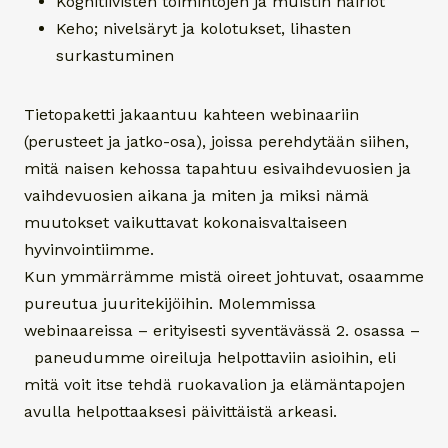
Kognitiivisten toimintojen ja muistin häiriöt
Keho; nivelsäryt ja kolotukset, lihasten
surkastuminen
Tietopaketti jakaantuu kahteen webinaariin
(perusteet ja jatko-osa), joissa perehdytään siihen,
mitä naisen kehossa tapahtuu esivaihdevuosien ja
vaihdevuosien aikana ja miten ja miksi nämä
muutokset vaikuttavat kokonaisvaltaiseen
hyvinvointiimme.
Kun ymmärrämme mistä oireet johtuvat, osaamme
pureutua juuritekijöihin. Molemmissa
webinaareissa – erityisesti syventävässä 2. osassa –
paneudumme oireiluja helpottaviin asioihin, eli
mitä voit itse tehdä ruokavalion ja elämäntapojen
avulla helpottaaksesi päivittäistä arkeasi.