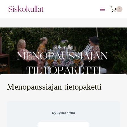
Siirry
0
sisältöön
Menopaussiajan tietopaketti
Nykyinen tila
ET OLE LIITTYNYT VIELÄ