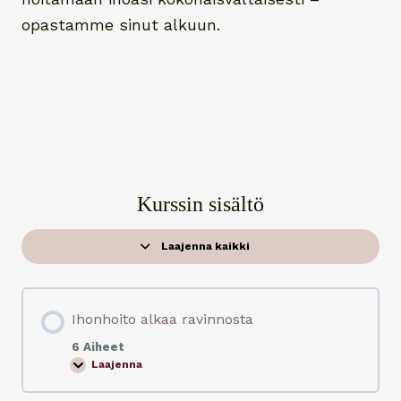
opastamme sinut alkuun.
Kurssin sisältö
Laajenna kaikki
O
p
p
i
t
Ihonhoito alkaa ravinnosta
u
n
n
6 Aiheet
i
Laajenna
I
t
h
o