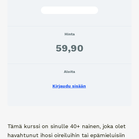
ET OLE LIITTYNYT VIELÄ
Hinta
59,90
Aloita
Kirjaudu sisään
Tämä kurssi on sinulle 40+ nainen, joka olet
havahtunut ihosi oireiluihin tai epämieluisiin