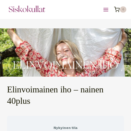
Siirry
0
sisältöön
Elinvoimainen iho – nainen
40plus
Nykyinen tila