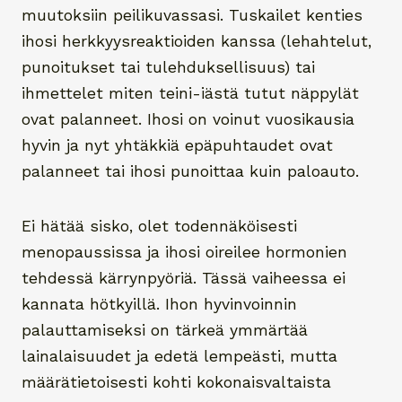
muutoksiin peilikuvassasi. Tuskailet kenties
ihosi herkkyysreaktioiden kanssa (lehahtelut,
punoitukset tai tulehduksellisuus) tai
ihmettelet miten teini-iästä tutut näppylät
ovat palanneet. Ihosi on voinut vuosikausia
hyvin ja nyt yhtäkkiä epäpuhtaudet ovat
palanneet tai ihosi punoittaa kuin paloauto.
Ei hätää sisko, olet todennäköisesti
menopaussissa ja ihosi oireilee hormonien
tehdessä kärrynpyöriä. Tässä vaiheessa ei
kannata hötkyillä. Ihon hyvinvoinnin
palauttamiseksi on tärkeä ymmärtää
lainalaisuudet ja edetä lempeästi, mutta
määrätietoisesti kohti kokonaisvaltaista