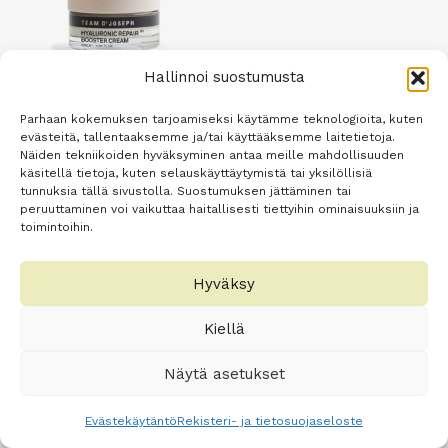
Hallinnoi suostumusta
Parhaan kokemuksen tarjoamiseksi käytämme teknologioita, kuten
evästeitä, tallentaaksemme ja/tai käyttääksemme laitetietoja.
Hyaluronic Repair
Näiden tekniikoiden hyväksyminen antaa meille mahdollisuuden
käsitellä tietoja, kuten selauskäyttäytymistä tai yksilöllisiä
Booster Cream 50 ml
tunnuksia tällä sivustolla. Suostumuksen jättäminen tai
133,00
€
peruuttaminen voi vaikuttaa haitallisesti tiettyihin ominaisuuksiin ja
toimintoihin.
Lisää
ostoskoriin
Hyväksy
Kiellä
Näytä asetukset
Evästekäytäntö
Rekisteri- ja tietosuojaseloste