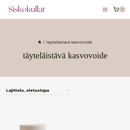
Siirry
0
sisältöön
/
täyteläistävä kasvovoide
täyteläistävä kasvovoide