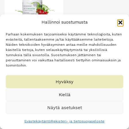
Hallinnoi suostumusta
Parhaan kokemuksen tarjoamiseksi käytämme teknologioita, kuten
evästeitä, tallentaaksemme ja/tai käyttääksemme laitetietoja.
Arctic Booster
Näiden tekniikoiden hyväksyminen antaa meille mahdollisuuden
käsitellä tietoja, kuten selauskäyttäytymistä tai yksilöllisiä
nonihedelmä-puolukka
tunnuksia tällä sivustolla. Suostumuksen jättäminen tai
60 kpl
peruuttaminen voi vaikuttaa haitallisesti tiettyihin ominaisuuksiin ja
toimintoihin.
Alkuperäinen
Nykyinen
45,50
€
29,90
€
hinta
hinta
oli:
on:
Lisää
Hyväksy
45,50 €.
29,90 €.
ostoskoriin
Kiellä
Näytä asetukset
Evästekäytäntö
Rekisteri- ja tietosuojaseloste