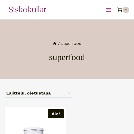
Siirry
0
sisältöön
/
superfood
superfood
Ale!