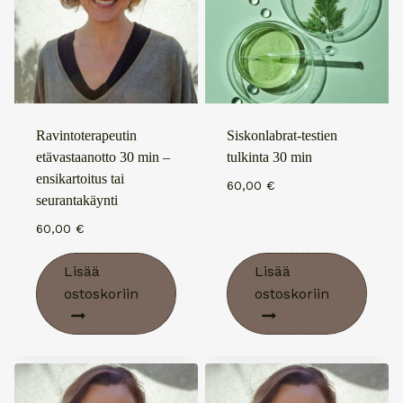
Ravintoterapeutin
Siskonlabrat-testien
etävastaanotto 30 min –
tulkinta 30 min
ensikartoitus tai
60,00
€
seurantakäynti
60,00
€
Lisää
Lisää
ostoskoriin
ostoskoriin