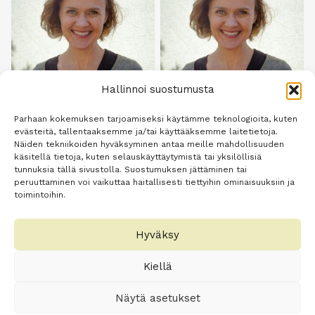
Hallinnoi suostumusta
Parhaan kokemuksen tarjoamiseksi käytämme teknologioita, kuten
evästeitä, tallentaaksemme ja/tai käyttääksemme laitetietoja.
Ravintoterepeutin
Siskon
Näiden tekniikoiden hyväksyminen antaa meille mahdollisuuden
etävastaanotto 60 min –
hyvinvointipaketti –
käsitellä tietoja, kuten selauskäyttäytymistä tai yksilöllisiä
tunnuksia tällä sivustolla. Suostumuksen jättäminen tai
kartoituksen perusteella
ravintoterapeutin
peruuttaminen voi vaikuttaa haitallisesti tiettyihin ominaisuuksiin ja
tehtävä
ensikartoitus ja kaksi
toimintoihin.
ravintokonsultaatio
ravintokonsultaatiota
100,00
€
190,00
€
Hyväksy
Lisää
Lisää
Kiellä
ostoskoriin
ostoskoriin
Näytä asetukset