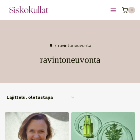
Siirry
0
sisältöön
/
ravintoneuvonta
ravintoneuvonta