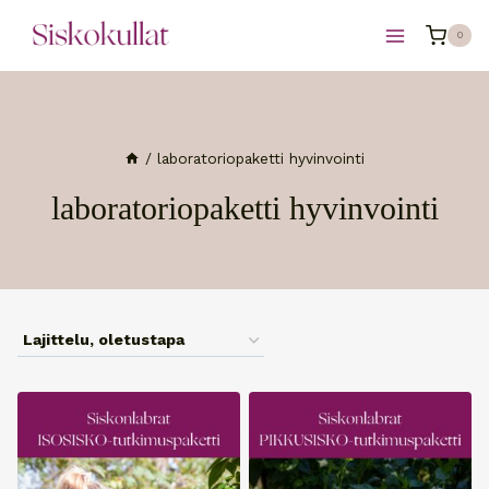
Siirry
0
sisältöön
/
laboratoriopaketti hyvinvointi
laboratoriopaketti hyvinvointi