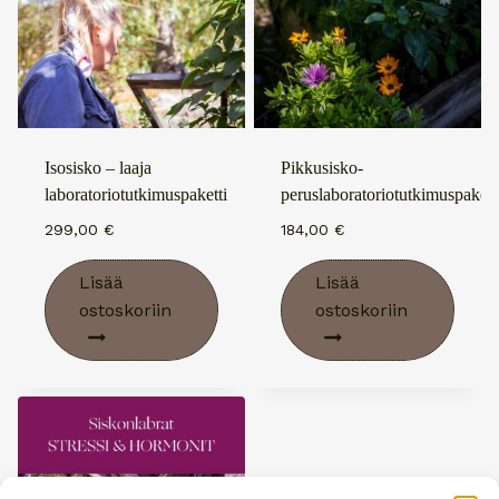
Isosisko – laaja
Pikkusisko-
laboratoriotutkimuspaketti
peruslaboratoriotutkimuspakett
299,00
€
184,00
€
Lisää
Lisää
ostoskoriin
ostoskoriin