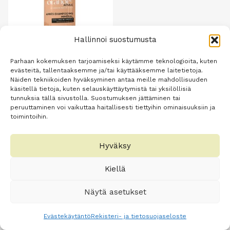
Hallinnoi suostumusta
Parhaan kokemuksen tarjoamiseksi käytämme teknologioita, kuten
evästeitä, tallentaaksemme ja/tai käyttääksemme laitetietoja.
Argiletz Oranssi savi
Näiden tekniikoiden hyväksyminen antaa meille mahdollisuuden
käsitellä tietoja, kuten selauskäyttäytymistä tai yksilöllisiä
hoitoaine kaikille
tunnuksia tällä sivustolla. Suostumuksen jättäminen tai
hiustyypeille 200 ml
peruuttaminen voi vaikuttaa haitallisesti tiettyihin ominaisuuksiin ja
toimintoihin.
Alkuperäinen
Nykyinen
31,00
€
24,80
€
hinta
hinta
oli:
on:
Lisää
Hyväksy
31,00 €.
24,80 €.
ostoskoriin
Kiellä
Näytä asetukset
Evästekäytäntö
Rekisteri- ja tietosuojaseloste