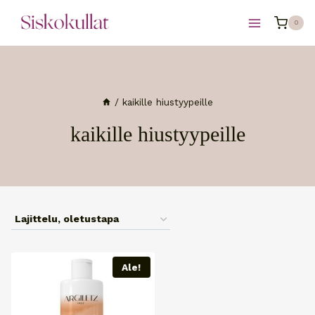
Siirry
0
sisältöön
/
kaikille hiustyypeille
kaikille hiustyypeille
Ale!