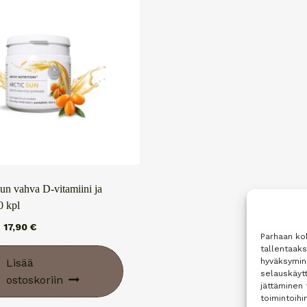
un vahva D-vitamiini ja
0 kpl
Alkuperäinen
Nykyinen
17,90
€
Parhaan ko
hinta
hinta
tallentaak
oli:
on:
Lisää
hyväksymine
22,70 €.
17,90 €.
selauskäytt
ostoskoriin
jättäminen 
toimintoihin