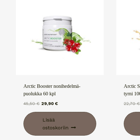
Arctic Booster nonihedelmä-
Arctic S
puolukka 60 kpl
tyrni 10
Alkuperäinen
Nykyinen
45,50
€
29,90
€
22,70
€
hinta
hinta
oli:
on:
Lisää
45,50 €.
29,90 €.
ostoskoriin