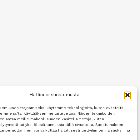
Hallinnoi suostumusta
kemuksen tarjoamiseksi käytämme teknologioita, kuten evästeitä,
semme ja/tai käyttääksemme laitetietoja. Näiden tekniikoiden
n antaa meille mahdollisuuden käsitellä tietoja, kuten
äytymistä tai yksilöllisiä tunnuksia tällä sivustolla. Suostumuksen
tai peruuttaminen voi vaikuttaa haitallisesti tiettyihin ominaisuuksiin ja
.