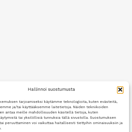
Hallinnoi suostumusta
kemuksen tarjoamiseksi käytämme teknologioita, kuten evästeitä,
semme ja/tai käyttääksemme laitetietoja. Näiden tekniikoiden
n antaa meille mahdollisuuden käsitellä tietoja, kuten
äytymistä tai yksilöllisiä tunnuksia tällä sivustolla. Suostumuksen
tai peruuttaminen voi vaikuttaa haitallisesti tiettyihin ominaisuuksiin ja
.