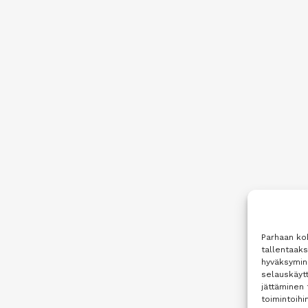
Parhaan ko
tallentaak
hyväksymine
selauskäytt
jättäminen 
toimintoihin