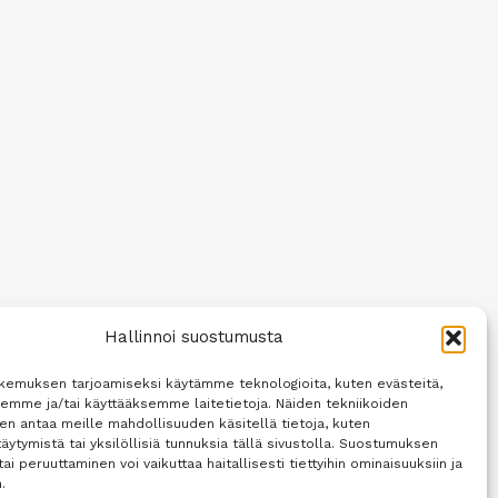
Hallinnoi suostumusta
kemuksen tarjoamiseksi käytämme teknologioita, kuten evästeitä,
semme ja/tai käyttääksemme laitetietoja. Näiden tekniikoiden
n antaa meille mahdollisuuden käsitellä tietoja, kuten
äytymistä tai yksilöllisiä tunnuksia tällä sivustolla. Suostumuksen
tai peruuttaminen voi vaikuttaa haitallisesti tiettyihin ominaisuuksiin ja
.