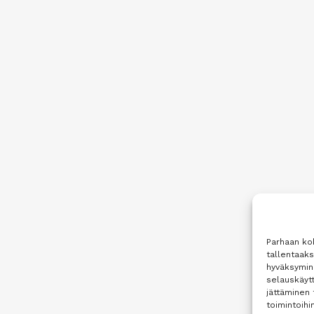
Parhaan ko
tallentaak
hyväksymine
selauskäytt
jättäminen 
toimintoihin