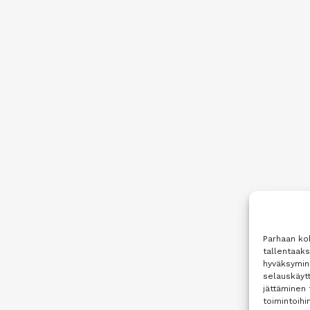
Parhaan ko
tallentaak
hyväksymine
selauskäytt
jättäminen 
toimintoihin