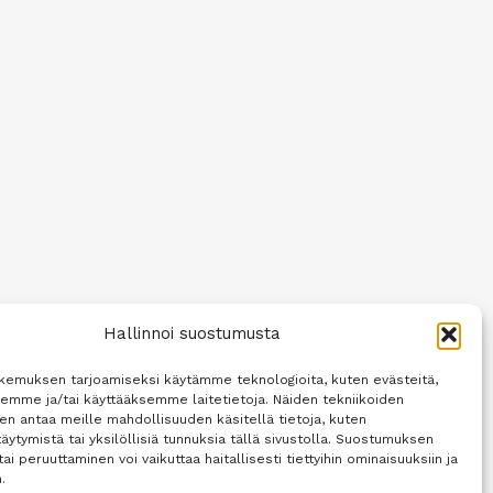
Hallinnoi suostumusta
kemuksen tarjoamiseksi käytämme teknologioita, kuten evästeitä,
semme ja/tai käyttääksemme laitetietoja. Näiden tekniikoiden
n antaa meille mahdollisuuden käsitellä tietoja, kuten
äytymistä tai yksilöllisiä tunnuksia tällä sivustolla. Suostumuksen
tai peruuttaminen voi vaikuttaa haitallisesti tiettyihin ominaisuuksiin ja
.