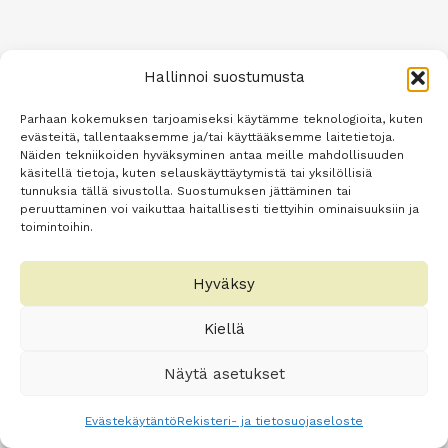
Hallinnoi suostumusta
Parhaan kokemuksen tarjoamiseksi käytämme teknologioita, kuten
evästeitä, tallentaaksemme ja/tai käyttääksemme laitetietoja.
Näiden tekniikoiden hyväksyminen antaa meille mahdollisuuden
käsitellä tietoja, kuten selauskäyttäytymistä tai yksilöllisiä
tunnuksia tällä sivustolla. Suostumuksen jättäminen tai
peruuttaminen voi vaikuttaa haitallisesti tiettyihin ominaisuuksiin ja
toimintoihin.
Hyväksy
Kiellä
Näytä asetukset
Evästekäytäntö
Rekisteri- ja tietosuojaseloste