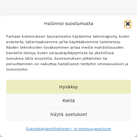
Hallinnoi suostumusta
Parhaan kokemuksen tarjoamiseksi käytämme teknologioita, kuten
evästeitä, tallentaaksemme ja/tai käyttääksemme laitetietoja.
Näiden tekniikoiden hyväksyminen antaa meille mahdollisuuden
käsitellä tietoja, kuten selauskäyttäytymistä tai yksilöllisiä
tunnuksia tällä sivustolla. Suostumuksen jättäminen tai
peruuttaminen voi vaikuttaa haitallisesti tiettyihin ominaisuuksiin ja
toimintoihin.
Hyväksy
Kiellä
Näytä asetukset
Evästekäytäntö
Rekisteri- ja tietosuojaseloste