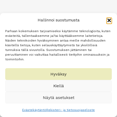
Hallinnoi suostumusta
Parhaan kokemuksen tarjoamiseksi käytämme teknologioita, kuten
evästeitä, tallentaaksemme ja/tai käyttääksemme laitetietoja.
Näiden tekniikoiden hyväksyminen antaa meille mahdollisuuden
käsitellä tietoja, kuten selauskäyttäytymistä tai yksilöllisiä
tunnuksia tällä sivustolla. Suostumuksen jättäminen tai
peruuttaminen voi vaikuttaa haitallisesti tiettyihin ominaisuuksiin ja
toimintoihin.
Hyväksy
Kiellä
Näytä asetukset
Evästekäytäntö
Rekisteri- ja tietosuojaseloste