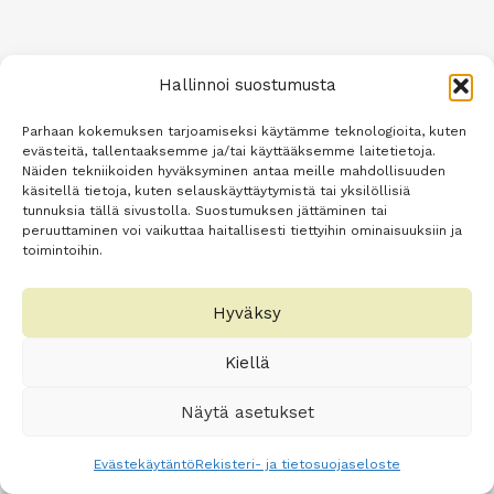
Hallinnoi suostumusta
Parhaan kokemuksen tarjoamiseksi käytämme teknologioita, kuten
evästeitä, tallentaaksemme ja/tai käyttääksemme laitetietoja.
Näiden tekniikoiden hyväksyminen antaa meille mahdollisuuden
käsitellä tietoja, kuten selauskäyttäytymistä tai yksilöllisiä
tunnuksia tällä sivustolla. Suostumuksen jättäminen tai
peruuttaminen voi vaikuttaa haitallisesti tiettyihin ominaisuuksiin ja
toimintoihin.
Hyväksy
Kiellä
Näytä asetukset
Evästekäytäntö
Rekisteri- ja tietosuojaseloste