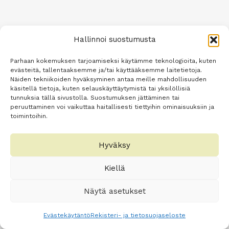
Hallinnoi suostumusta
Parhaan kokemuksen tarjoamiseksi käytämme teknologioita, kuten
evästeitä, tallentaaksemme ja/tai käyttääksemme laitetietoja.
Näiden tekniikoiden hyväksyminen antaa meille mahdollisuuden
käsitellä tietoja, kuten selauskäyttäytymistä tai yksilöllisiä
tunnuksia tällä sivustolla. Suostumuksen jättäminen tai
peruuttaminen voi vaikuttaa haitallisesti tiettyihin ominaisuuksiin ja
toimintoihin.
Hyväksy
Kiellä
Näytä asetukset
Evästekäytäntö
Rekisteri- ja tietosuojaseloste