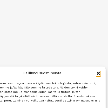
Hallinnoi suostumusta
kemuksen tarjoamiseksi käytämme teknologioita, kuten evästeitä,
semme ja/tai käyttääksemme laitetietoja. Näiden tekniikoiden
n antaa meille mahdollisuuden käsitellä tietoja, kuten
äytymistä tai yksilöllisiä tunnuksia tällä sivustolla. Suostumuksen
tai peruuttaminen voi vaikuttaa haitallisesti tiettyihin ominaisuuksiin ja
.