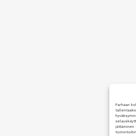
Parhaan ko
tallentaak
hyväksymine
selauskäytt
jättäminen 
toimintoihin