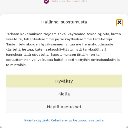
Julkaise kommentti
Hallinnoi suostumusta
Parhaan kokemuksen tarjoamiseksi käytämme teknologioita, kuten
evästeitä, tallentaaksemme ja/tai käyttääksemme laitetietoja.
Näiden tekniikoiden hyväksyminen antaa meille mahdollisuuden
käsitellä tietoja, kuten selauskäyttäytymistä tai yksilöllisiä
tunnuksia tällä sivustolla. Suostumuksen jättäminen tai
peruuttaminen voi vaikuttaa haitallisesti tiettyihin ominaisuuksiin ja
toimintoihin.
Hyväksy
Kiellä
Näytä asetukset
Evästekäytäntö
Rekisteri- ja tietosuojaseloste