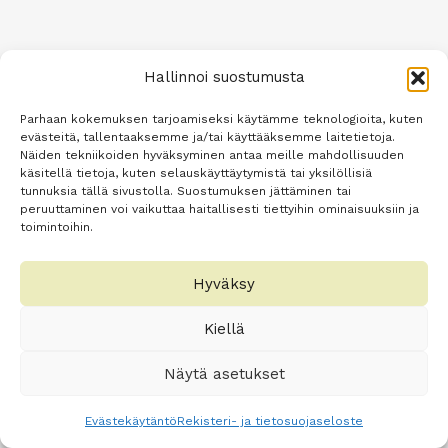
Hallinnoi suostumusta
Parhaan kokemuksen tarjoamiseksi käytämme teknologioita, kuten
evästeitä, tallentaaksemme ja/tai käyttääksemme laitetietoja.
Näiden tekniikoiden hyväksyminen antaa meille mahdollisuuden
käsitellä tietoja, kuten selauskäyttäytymistä tai yksilöllisiä
tunnuksia tällä sivustolla. Suostumuksen jättäminen tai
peruuttaminen voi vaikuttaa haitallisesti tiettyihin ominaisuuksiin ja
toimintoihin.
Hyväksy
Kiellä
Näytä asetukset
Evästekäytäntö
Rekisteri- ja tietosuojaseloste