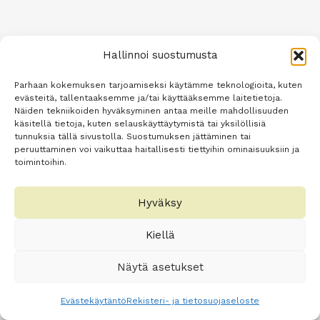
Hallinnoi suostumusta
Parhaan kokemuksen tarjoamiseksi käytämme teknologioita, kuten
evästeitä, tallentaaksemme ja/tai käyttääksemme laitetietoja.
Näiden tekniikoiden hyväksyminen antaa meille mahdollisuuden
käsitellä tietoja, kuten selauskäyttäytymistä tai yksilöllisiä
tunnuksia tällä sivustolla. Suostumuksen jättäminen tai
peruuttaminen voi vaikuttaa haitallisesti tiettyihin ominaisuuksiin ja
toimintoihin.
Hyväksy
Kiellä
Näytä asetukset
Evästekäytäntö
Rekisteri- ja tietosuojaseloste