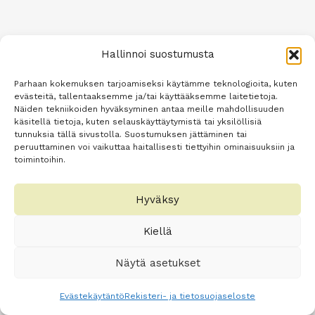
Hallinnoi suostumusta
Parhaan kokemuksen tarjoamiseksi käytämme teknologioita, kuten
evästeitä, tallentaaksemme ja/tai käyttääksemme laitetietoja.
Näiden tekniikoiden hyväksyminen antaa meille mahdollisuuden
käsitellä tietoja, kuten selauskäyttäytymistä tai yksilöllisiä
tunnuksia tällä sivustolla. Suostumuksen jättäminen tai
peruuttaminen voi vaikuttaa haitallisesti tiettyihin ominaisuuksiin ja
toimintoihin.
Hyväksy
Kiellä
Näytä asetukset
Evästekäytäntö
Rekisteri- ja tietosuojaseloste